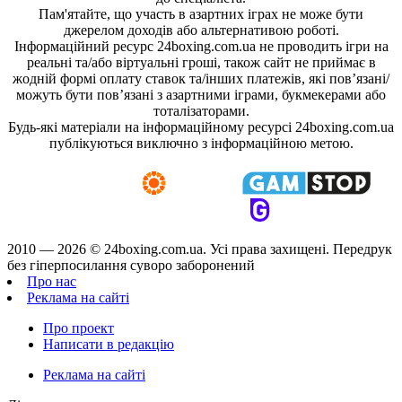
Пам'ятайте, що участь в азартних іграх не може бути
джерелом доходів або альтернативою роботі.
Інформаційний ресурс 24boxing.com.ua не проводить ігри на
реальні та/або віртуальні гроші, також сайт не приймає в
жодній формі оплату ставок та/інших платежів, які пов’язані/
можуть бути пов’язані з азартними іграми, букмекерами або
тоталізаторами.
Будь-які матеріали на інформаційному ресурсі 24boxing.com.ua
публікуються виключно з інформаційною метою.
2010 — 2026 ©
24boxing.com.ua.
Усi права захищенi. Передрук
без гіперпосилання суворо заборонений
Про нас
Реклама на сайті
Про проект
Написати в редакцію
Реклама на сайті