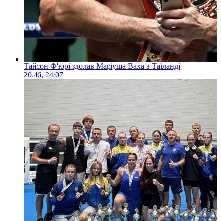
Тайсон Ф'юрі здолав Маріуша Ваха в Таїланді
20:46, 24/07