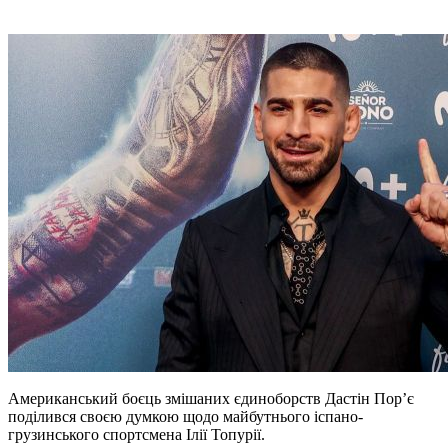
Американський боєць змішаних єдиноборств Дастін Пор’є
поділився своєю думкою щодо майбутнього іспано-
грузинського спортсмена Ілії Топурії.