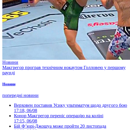
Новини
Макгрегор програв технічним нокаутом Голловею у першому
раунді
Новини
попередні новини
Верховен поставив Усику ультиматум щодо другого бою
17:18, 06/08
Конор Макгрегор переніс операцію на коліні
17:15, 06/08
Бій Ф’юрі-Джошуа може пройти 20 листопада