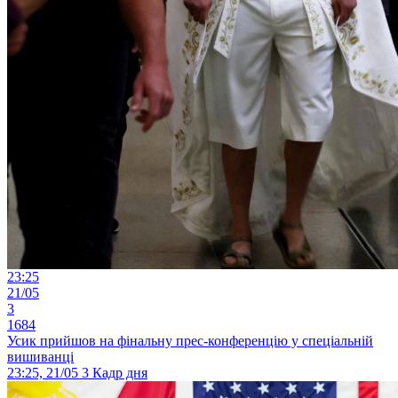
23:25
21/05
3
1684
Усик прийшов на фінальну прес-конференцію у спеціальній
вишиванці
23:25, 21/05
3
Кадр дня