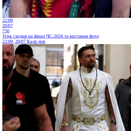
22:09
20/07
750
Усик сходив на фінал ЧС-2026 та виставив фото
22:09, 20/07
Кадр дня