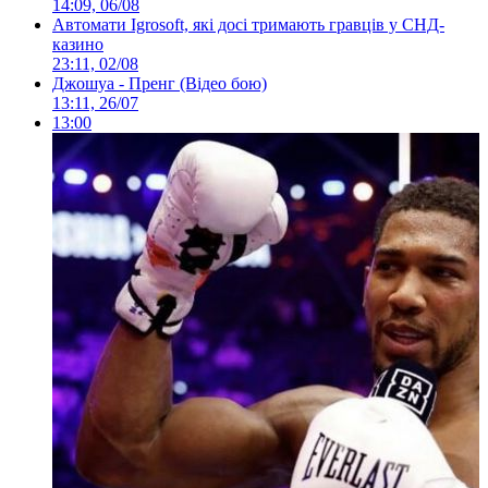
14:09, 06/08
Автомати Igrosoft, які досі тримають гравців у СНД-
казино
23:11, 02/08
Джошуа - Пренг (Відео бою)
13:11, 26/07
13:00