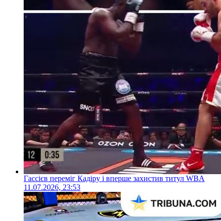
Гассієв переміг Кадіру і вперше захистив титул WBA
11.07.2026, 23:53