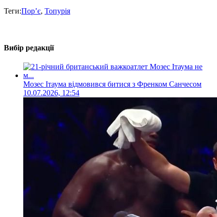
Теги:
Пор’є
,
Топурія
Вибір редакції
Мозес Ітаума відмовився битися з Френком Санчесом
10.07.2026, 12:54