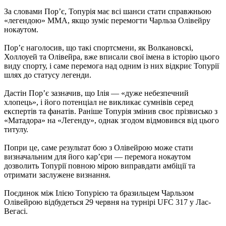
За словами Пор’є, Топурія має всі шанси стати справжньою
«легендою» ММА, якщо зуміє перемогти Чарльза Олівейру
нокаутом.
Пор’є наголосив, що такі спортсмени, як Волкановскі,
Холлоуей та Олівейра, вже вписали свої імена в історію цього
виду спорту, і саме перемога над одним із них відкриє Топурії
шлях до статусу легенди.
Дастін Пор’є зазначив, що Ілія — «дуже небезпечний
хлопець», і його потенціал не викликає сумнівів серед
експертів та фанатів. Раніше Топурія змінив своє прізвисько з
«Матадора» на «Легенду», однак згодом відмовився від цього
титулу.
Попри це, саме результат бою з Олівейрою може стати
визначальним для його кар’єри — перемога нокаутом
дозволить Топурії повною мірою виправдати амбіції та
отримати заслужене визнання.
Поєдинок між Ілією Топурією та бразильцем Чарльзом
Олівейрою відбудеться 29 червня на турнірі UFC 317 у Лас-
Вегасі.