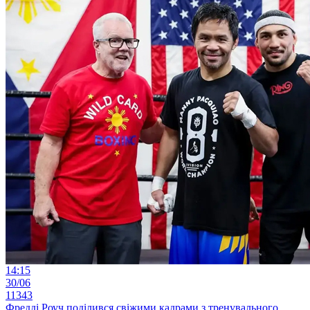
14:15
30/06
11343
Фредді Роуч поділився свіжими кадрами з тренувального