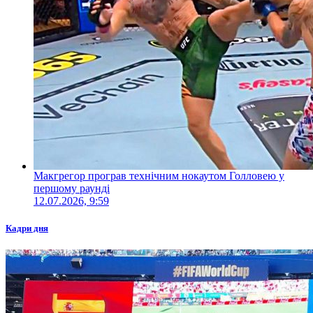
Макгрегор програв технічним нокаутом Голловею у
першому раунді
12.07.2026, 9:59
Кадри дня