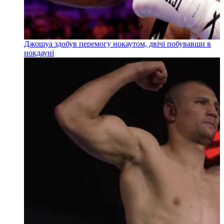
Джошуа здобув перемогу нокаутом, двічі побувавши в
нокдауні