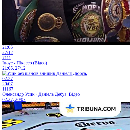
21:05
27/12
7111
Іноуе - Пікассо (Відео)
21:05, 27/12
02:27
20/07
11167
Олександр Усик - Даніель Дебуа. Відео
02:27, 20/07