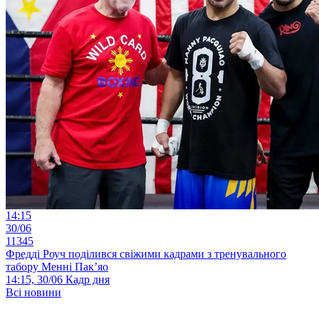
14:15
30/06
11345
Фредді Роуч поділився свіжими кадрами з тренувального
табору Менні Пак’яо
14:15, 30/06
Кадр дня
Всі новини