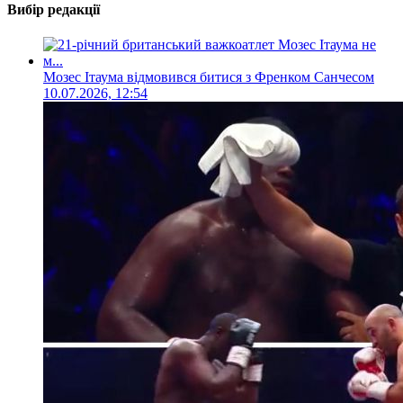
Вибір редакції
Мозес Ітаума відмовився битися з Френком Санчесом
10.07.2026, 12:54