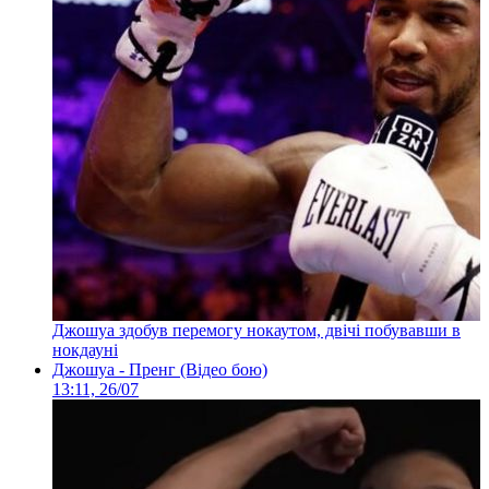
Джошуа здобув перемогу нокаутом, двічі побувавши в
нокдауні
Джошуа - Пренг (Відео бою)
13:11, 26/07