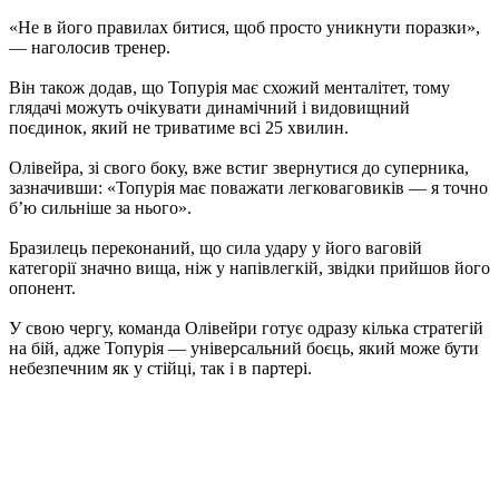
«Не в його правилах битися, щоб просто уникнути поразки»,
— наголосив тренер.
Він також додав, що Топурія має схожий менталітет, тому
глядачі можуть очікувати динамічний і видовищний
поєдинок, який не триватиме всі 25 хвилин.
Олівейра, зі свого боку, вже встиг звернутися до суперника,
зазначивши: «Топурія має поважати легковаговиків — я точно
б’ю сильніше за нього».
Бразилець переконаний, що сила удару у його ваговій
категорії значно вища, ніж у напівлегкій, звідки прийшов його
опонент.
У свою чергу, команда Олівейри готує одразу кілька стратегій
на бій, адже Топурія — універсальний боєць, який може бути
небезпечним як у стійці, так і в партері.