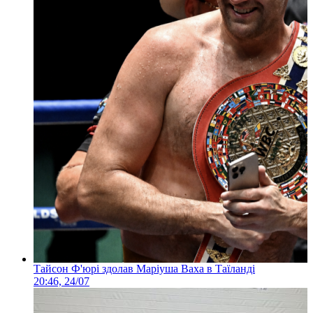
Тайсон Ф'юрі здолав Маріуша Ваха в Таїланді
20:46, 24/07