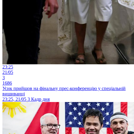
23:25
21/05
3
1686
Усик прийшов на фінальну прес-конференцію у спеціальній
вишиванці
23:25, 21/05
3
Кадр дня