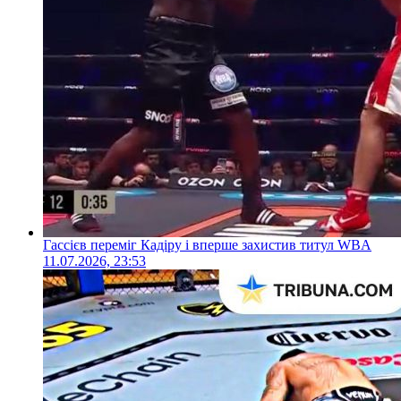
Гассієв переміг Кадіру і вперше захистив титул WBA
11.07.2026, 23:53