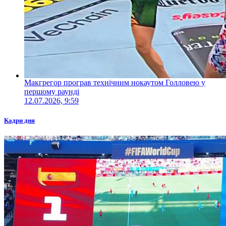
Макгрегор програв технічним нокаутом Голловею у
першому раунді
12.07.2026, 9:59
Кадри дня