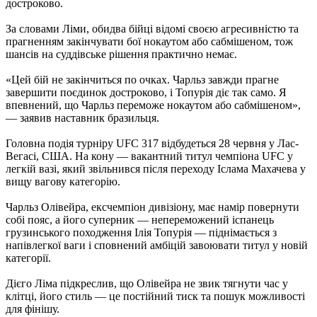
достроково.
За словами Ліми, обидва бійці відомі своєю агресивністю та
прагненням закінчувати бої нокаутом або сабмішеном, тож
шансів на суддівське рішення практично немає.
«Цей бій не закінчиться по очках. Чарльз завжди прагне
завершити поєдинок достроково, і Топурія діє так само. Я
впевнений, що Чарльз переможе нокаутом або сабмішеном»,
— заявив наставник бразильця.
Головна подія турніру UFC 317 відбудеться 28 червня у Лас-
Вегасі, США. На кону — вакантний титул чемпіона UFC у
легкій вазі, який звільнився після переходу Іслама Махачева у
вищу вагову категорію.
Чарльз Олівейра, ексчемпіон дивізіону, має намір повернути
собі пояс, а його суперник — непереможений іспанець
грузинського походження Ілія Топурія — піднімається з
напівлегкої ваги і сповнений амбіцій завоювати титул у новій
категорії.
Дієго Ліма підкреслив, що Олівейра не звик тягнути час у
клітці, його стиль — це постійний тиск та пошук можливості
для фінішу.