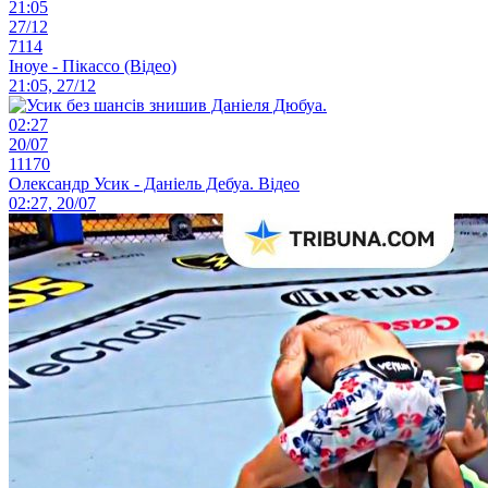
21:05
27/12
7114
Іноуе - Пікассо (Відео)
21:05, 27/12
02:27
20/07
11170
Олександр Усик - Даніель Дебуа. Відео
02:27, 20/07