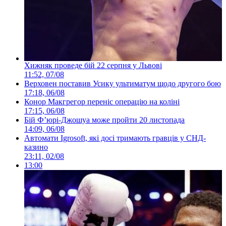
Хижняк проведе бій 22 серпня у Львові
11:52, 07/08
Верховен поставив Усику ультиматум щодо другого бою
17:18, 06/08
Конор Макгрегор переніс операцію на коліні
17:15, 06/08
Бій Ф’юрі-Джошуа може пройти 20 листопада
14:09, 06/08
Автомати Igrosoft, які досі тримають гравців у СНД-
казино
23:11, 02/08
13:00