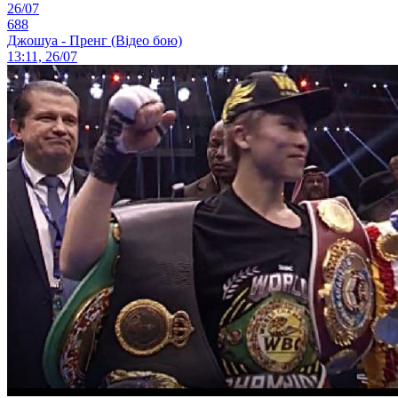
26/07
688
Джошуа - Пренг (Відео бою)
13:11, 26/07