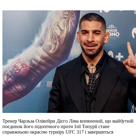
Тренер Чарльза Олівейри Дієго Ліма впевнений, що майбутній
поєдинок його підопічного проти Ілії Топурії стане
справжньою окрасою турніру UFC 317 і завершиться