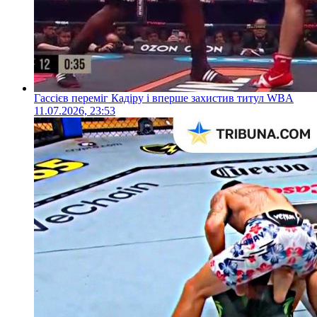
Гассієв переміг Кадіру і вперше захистив титул WBA
11.07.2026, 23:53