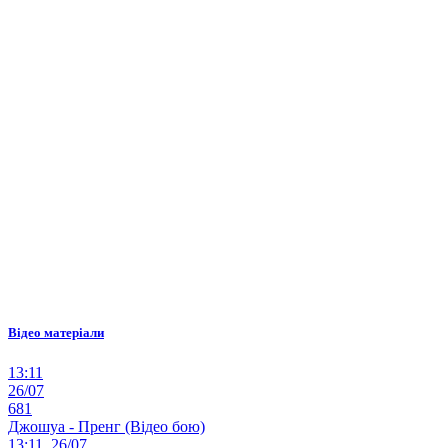
Відео матеріали
13:11
26/07
681
Джошуа - Пренг (Відео бою)
13:11, 26/07