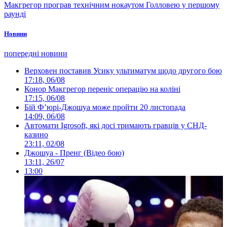
Макгрегор програв технічним нокаутом Голловею у першому
раунді
Новини
попередні новини
Верховен поставив Усику ультиматум щодо другого бою
17:18, 06/08
Конор Макгрегор переніс операцію на коліні
17:15, 06/08
Бій Ф’юрі-Джошуа може пройти 20 листопада
14:09, 06/08
Автомати Igrosoft, які досі тримають гравців у СНД-
казино
23:11, 02/08
Джошуа - Пренг (Відео бою)
13:11, 26/07
13:00