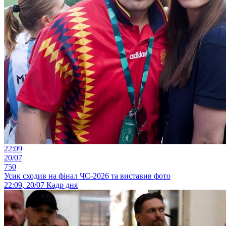
22:09
20/07
750
Усик сходив на фінал ЧС-2026 та виставив фото
22:09, 20/07
Кадр дня