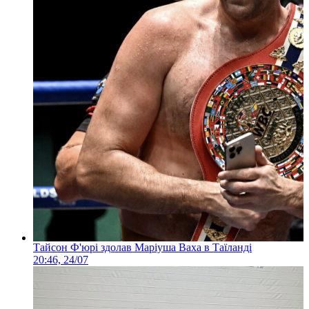
Тайсон Ф'юрі здолав Маріуша Ваха в Таїланді
20:46, 24/07