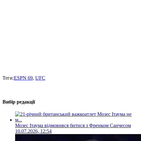
Теги:
ESPN 69
,
UFC
Вибір редакції
Мозес Ітаума відмовився битися з Френком Санчесом
10.07.2026, 12:54