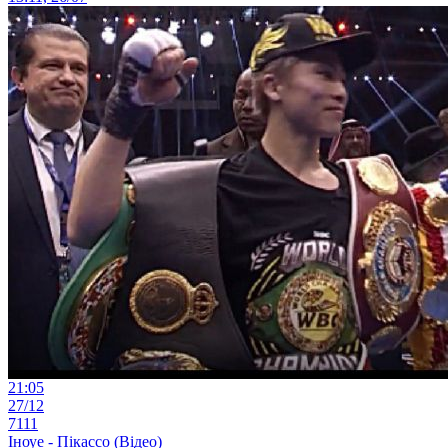
21:05
27/12
7111
Іноуе - Пікассо (Відео)