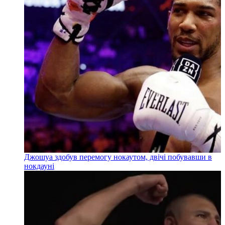
Джошуа здобув перемогу нокаутом, двічі побувавши в
нокдауні