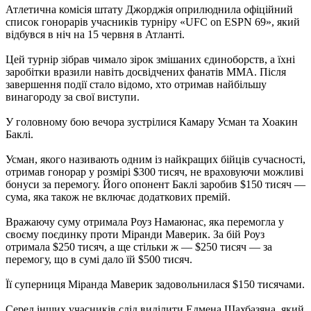
Атлетична комісія штату Джорджія оприлюднила офіційний
список гонорарів учасників турніру «UFC on ESPN 69», який
відбувся в ніч на 15 червня в Атланті.
Цей турнір зібрав чимало зірок змішаних єдиноборств, а їхні
заробітки вразили навіть досвідчених фанатів MMA. Після
завершення події стало відомо, хто отримав найбільшу
винагороду за свої виступи.
У головному бою вечора зустрілися Камару Усман та Хоакин
Баклі.
Усман, якого називають одним із найкращих бійців сучасності,
отримав гонорар у розмірі $300 тисяч, не враховуючи можливі
бонуси за перемогу. Його опонент Баклі заробив $150 тисяч —
сума, яка також не включає додаткових премій.
Вражаючу суму отримала Роуз Намаюнас, яка перемогла у
своєму поєдинку проти Міранди Маверик. За бій Роуз
отримала $250 тисяч, а ще стільки ж — $250 тисяч — за
перемогу, що в сумі дало їй $500 тисяч.
Її суперниця Міранда Маверик задовольнилася $150 тисячами.
Серед інших учасників слід виділити Едмена Шахбазяна, який