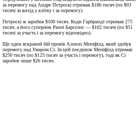
за перемогу над Андре Петроскі отримав $186 тисяч (по $93
тисячі за вихід у клітку і за перемогу).
Петроскі ж заробив $100 тисяч. Коди Гарбрандт отримав 275
тисяч, а його суперник Раоні Барселос — $102 тисячі (по $51
тисячі за участь і за перемогу відповідно).
Ще один яскравий бій провів Алонзо Меніфілд, який здобув
перемогу над Умаром Сі. За цей поєдинок Меніфілд отримав
$250 тисяч (по $125 тисяч за участь і перемогу), тоді як Сі
заробив лише $26 тисяч.