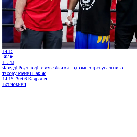
14:15
30/06
11343
Фредді Роуч поділився свіжими кадрами з тренувального
табору Менні Пак’яо
14:15, 30/06
Кадр дня
Всі новини