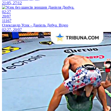
21:05, 27/12
02:27
20/07
11167
Олександр Усик - Даніель Дебуа. Відео
02:27, 20/07