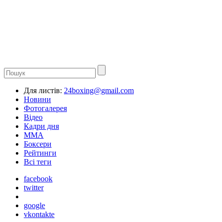
Для листів:
24boxing@gmail.com
Новини
Фотогалерея
Відео
Кадри дня
ММА
Боксери
Рейтинги
Всі теги
facebook
twitter
google
vkontakte