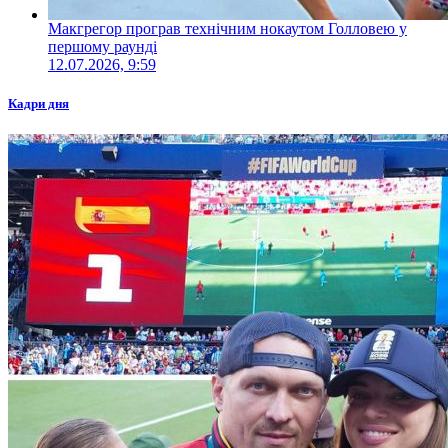
Макгрегор програв технічним нокаутом Голловею у
першому раунді
12.07.2026, 9:59
Кадри дня