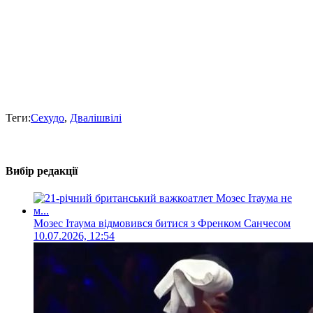
Теги:
Сехудо
,
Двалішвілі
Вибір редакції
Мозес Ітаума відмовився битися з Френком Санчесом
10.07.2026, 12:54