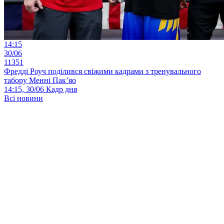
14:15
30/06
11351
Фредді Роуч поділився свіжими кадрами з тренувального
табору Менні Пак’яо
14:15, 30/06
Кадр дня
Всі новини