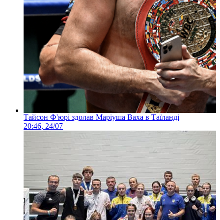
Тайсон Ф'юрі здолав Маріуша Ваха в Таїланді
20:46, 24/07