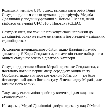
Колишній чемпіон UFC у двох вагових категоріях Генрі
Сехудо поділився своєю думкою щодо тріумфу Мераба
Двалішвілі у поєдинку-реванші з Шоном О'Меллі, який
відбувся на турнірі UFC 316 у Ньюарку (США).
Сехудо заявив, що хоч і не приховує своєї неприязні до
Двалішвілі, однак не може не визнати його величі у змішаних
єдиноборствах.
За словами американського бійця, якщо Двалішвілі зуміє
здолати ще й Кори Сендхагена, то саме він стане найкращим
бійцем світу незалежно від вагової категорії.
Сехудо підкреслив: «Якщо Мераб переможе Сендхагена, я
поставлю його на перше місце серед усіх бійців світу.
Особливо, якщо він проведе чотири бої за рік — це буде
беззаперечний доказ його статусу. Я ненавиджу Мераба, але
визнаю його велич».
Таку заяву екс-чемпіон зробив у коментарі для видання
«Pound4Pound».
Нагадаємо, Мераб Двалішвілі здобув перемогу над О'Меллі