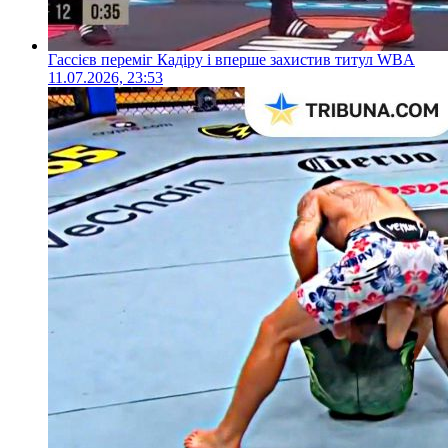
Гассієв переміг Кадіру і вперше захистив титул WBA
11.07.2026, 23:53