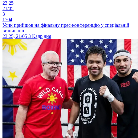
23:25
21/05
3
1704
Усик прийшов на фінальну прес-конференцію у спеціальній
вишиванці
23:25, 21/05
3
Кадр дня