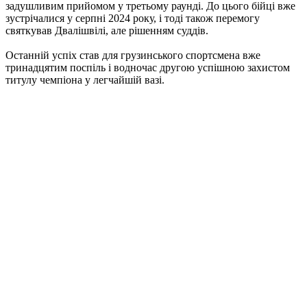
задушливим прийомом у третьому раунді. До цього бійці вже
зустрічалися у серпні 2024 року, і тоді також перемогу
святкував Двалішвілі, але рішенням суддів.
Останній успіх став для грузинського спортсмена вже
тринадцятим поспіль і водночас другою успішною захистом
титулу чемпіона у легчайшій вазі.