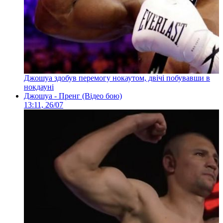
Джошуа здобув перемогу нокаутом, двічі побувавши в
нокдауні
Джошуа - Пренг (Відео бою)
13:11, 26/07