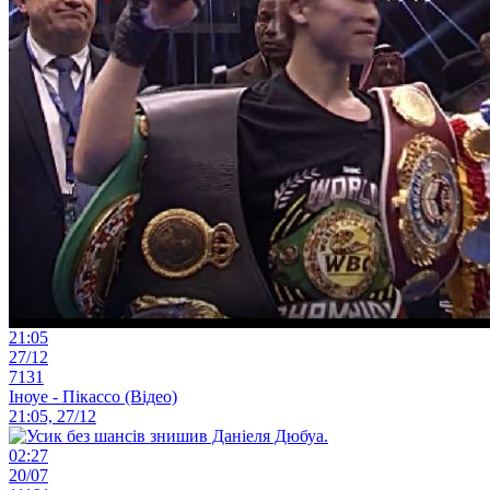
21:05
27/12
7131
Іноуе - Пікассо (Відео)
21:05, 27/12
02:27
20/07