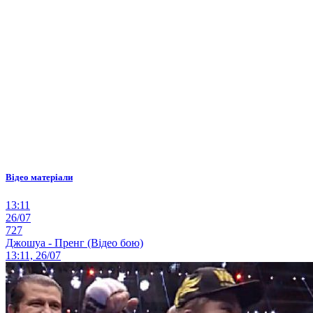
Відео матеріали
13:11
26/07
727
Джошуа - Пренг (Відео бою)
13:11, 26/07