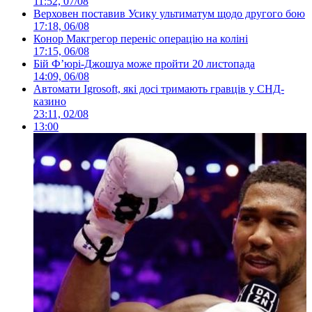
11:52, 07/08
Верховен поставив Усику ультиматум щодо другого бою
17:18, 06/08
Конор Макгрегор переніс операцію на коліні
17:15, 06/08
Бій Ф’юрі-Джошуа може пройти 20 листопада
14:09, 06/08
Автомати Igrosoft, які досі тримають гравців у СНД-
казино
23:11, 02/08
13:00