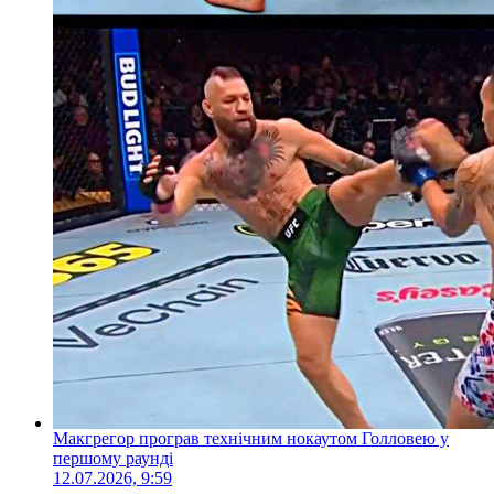
Макгрегор програв технічним нокаутом Голловею у
першому раунді
12.07.2026, 9:59