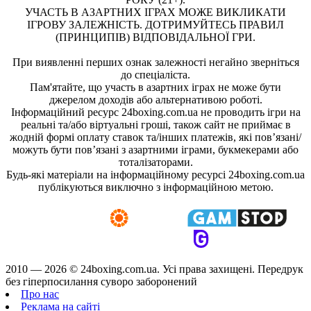
УЧАСТЬ В АЗАРТНИХ ІГРАХ МОЖЕ ВИКЛИКАТИ
ІГРОВУ ЗАЛЕЖНІСТЬ. ДОТРИМУЙТЕСЬ ПРАВИЛ
(ПРИНЦИПІВ) ВІДПОВІДАЛЬНОЇ ГРИ.
При виявленні перших ознак залежності негайно зверніться
до спеціаліста.
Пам'ятайте, що участь в азартних іграх не може бути
джерелом доходів або альтернативою роботі.
Інформаційний ресурс 24boxing.com.ua не проводить ігри на
реальні та/або віртуальні гроші, також сайт не приймає в
жодній формі оплату ставок та/інших платежів, які пов’язані/
можуть бути пов’язані з азартними іграми, букмекерами або
тоталізаторами.
Будь-які матеріали на інформаційному ресурсі 24boxing.com.ua
публікуються виключно з інформаційною метою.
2010 — 2026 ©
24boxing.com.ua.
Усi права захищенi. Передрук
без гіперпосилання суворо заборонений
Про нас
Реклама на сайті