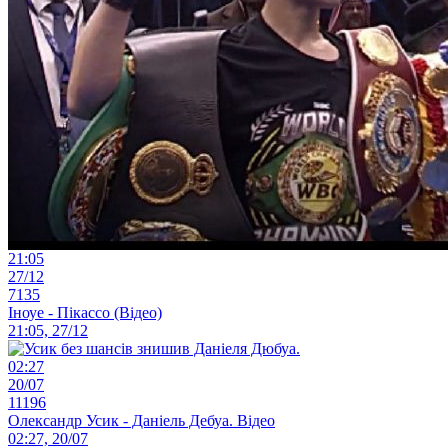
21:05
27/12
7135
Іноуе - Пікассо (Відео)
21:05, 27/12
02:27
20/07
11196
Олександр Усик - Даніель Дебуа. Відео
02:27, 20/07