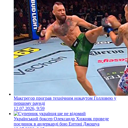
Макгрегор програв технічним нокаутом Голловею у
першому раунді
12.07.2026, 9:59
Український боксер Олександр Хижняк проведе
поєдинок в андеркарді бою Ентоні Джошуа