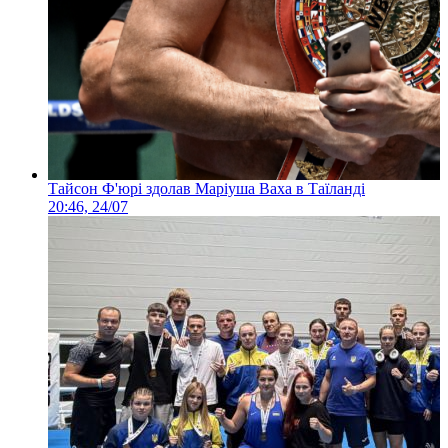
Тайсон Ф'юрі здолав Маріуша Ваха в Таїланді
20:46, 24/07