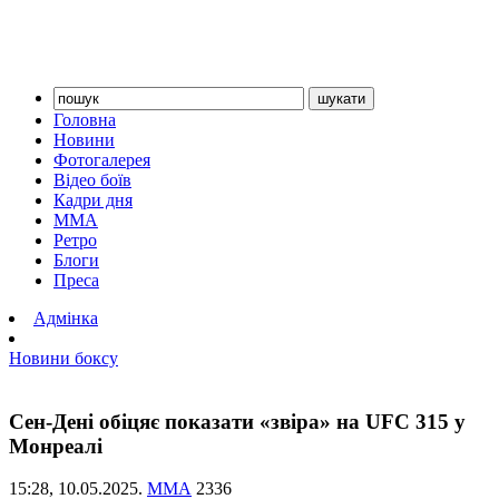
Головна
Новини
Фотогалерея
Відео боїв
Кадри дня
ММА
Ретро
Блоги
Преса
Адмінка
Новини боксу
Сен-Дені обіцяє показати «звіра» на UFC 315 у
Монреалі
15:28,
10.05.2025.
ММА
2336