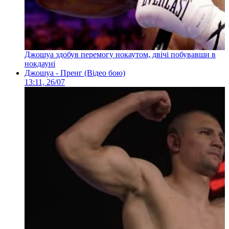
Джошуа здобув перемогу нокаутом, двічі побувавши в
нокдауні
Джошуа - Пренг (Відео бою)
13:11, 26/07