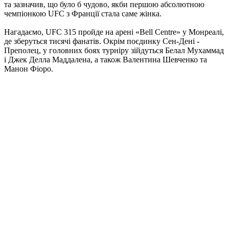
та зазначив, що було б чудово, якби першою абсолютною
чемпіонкою UFC з Франції стала саме жінка.
Нагадаємо, UFC 315 пройде на арені «Bell Centre» у Монреалі,
де зберуться тисячі фанатів. Окрім поєдинку Сен-Дені -
Преполец, у головних боях турніру зійдуться Белал Мухаммад
і Джек Делла Маддалена, а також Валентина Шевченко та
Манон Фіоро.