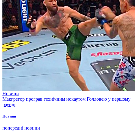
Новини
Макгрегор програв технічним нокаутом Голловею у першому
раунді
Новини
попередні новини