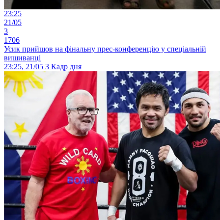
23:25
21/05
3
1706
Усик прийшов на фінальну прес-конференцію у спеціальній
вишиванці
23:25, 21/05
3
Кадр дня