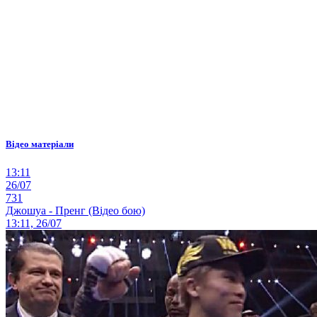
Відео матеріали
13:11
26/07
731
Джошуа - Пренг (Відео бою)
13:11, 26/07