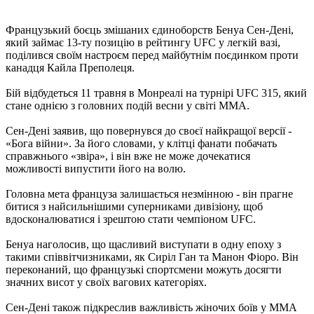
Французький боєць змішаних єдиноборств Бенуа Сен-Дені,
який займає 13-ту позицію в рейтингу UFC у легкій вазі,
поділився своїм настроєм перед майбутнім поєдинком проти
канадця Кайла Преполеця.
Бій відбудеться 11 травня в Монреалі на турнірі UFC 315, який
стане однією з головних подій весни у світі ММА.
Сен-Дені заявив, що повернувся до своєї найкращої версії -
«Бога війни». За його словами, у клітці фанати побачать
справжнього «звіра», і він вже не може дочекатися
можливості випустити його на волю.
Головна мета француза залишається незмінною - він прагне
битися з найсильнішими суперниками дивізіону, щоб
вдосконалюватися і зрештою стати чемпіоном UFC.
Бенуа наголосив, що щасливий виступати в одну епоху з
такими співвітчизниками, як Сиріл Ган та Манон Фіоро. Він
переконаний, що французькі спортсмени можуть досягти
значних висот у своїх вагових категоріях.
Сен-Дені також підкреслив важливість жіночих боїв у ММА