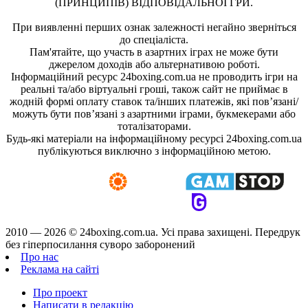
(ПРИНЦИПІВ) ВІДПОВІДАЛЬНОЇ ГРИ.
При виявленні перших ознак залежності негайно зверніться
до спеціаліста.
Пам'ятайте, що участь в азартних іграх не може бути
джерелом доходів або альтернативою роботі.
Інформаційний ресурс 24boxing.com.ua не проводить ігри на
реальні та/або віртуальні гроші, також сайт не приймає в
жодній формі оплату ставок та/інших платежів, які пов’язані/
можуть бути пов’язані з азартними іграми, букмекерами або
тоталізаторами.
Будь-які матеріали на інформаційному ресурсі 24boxing.com.ua
публікуються виключно з інформаційною метою.
2010 — 2026 ©
24boxing.com.ua.
Усi права захищенi. Передрук
без гіперпосилання суворо заборонений
Про нас
Реклама на сайті
Про проект
Написати в редакцію