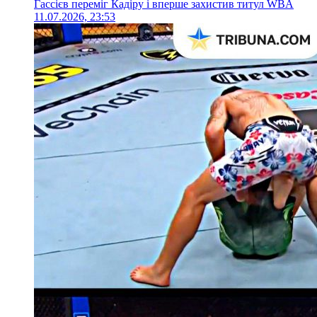
Гассієв переміг Кадіру і вперше захистив титул WBA
11.07.2026, 23:53