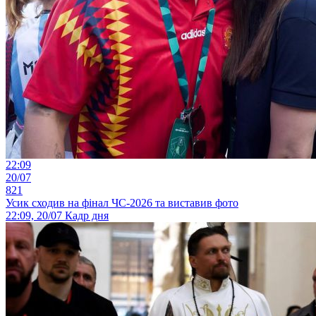
22:09
20/07
821
Усик сходив на фінал ЧС-2026 та виставив фото
22:09, 20/07
Кадр дня