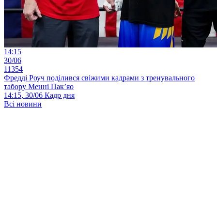
14:15
30/06
11354
Фредді Роуч поділився свіжими кадрами з тренувального
табору Менні Пак’яо
14:15, 30/06
Кадр дня
Всі новини