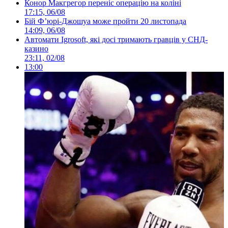
Конор Макгрегор переніс операцію на коліні
17:15, 06/08
Бій Ф’юрі-Джошуа може пройти 20 листопада
14:09, 06/08
Автомати Igrosoft, які досі тримають гравців у СНД-
казино
23:11, 02/08
13:00