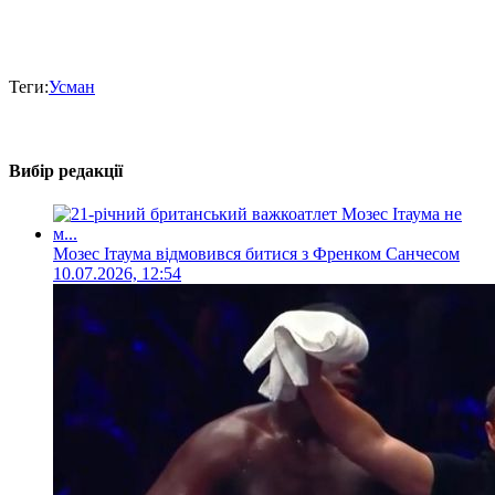
Теги:
Усман
Вибір редакції
Мозес Ітаума відмовився битися з Френком Санчесом
10.07.2026, 12:54