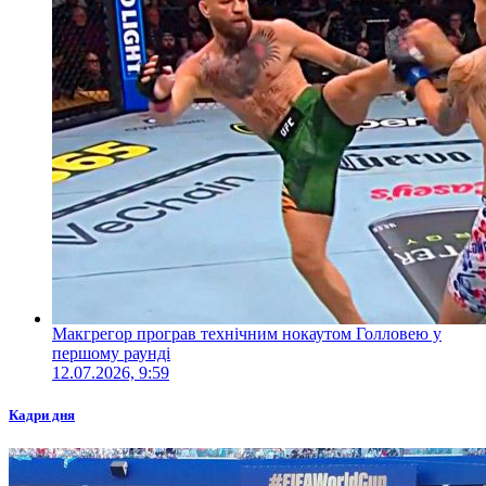
Макгрегор програв технічним нокаутом Голловею у
першому раунді
12.07.2026, 9:59
Кадри дня