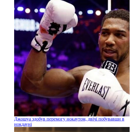
Джошуа здобув перемогу нокаутом, двічі побувавши в
нокдауні