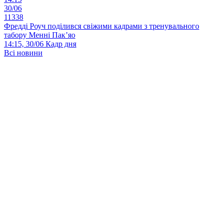
30/06
11338
Фредді Роуч поділився свіжими кадрами з тренувального
табору Менні Пак’яо
14:15, 30/06
Кадр дня
Всі новини