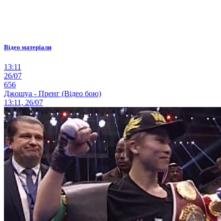
Відео матеріали
13:11
26/07
656
Джошуа - Пренг (Відео бою)
13:11, 26/07