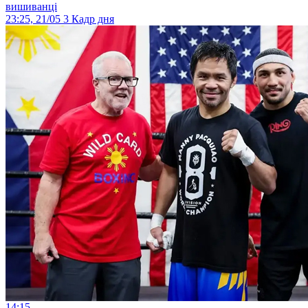
вишиванці
23:25, 21/05
3
Кадр дня
14:15