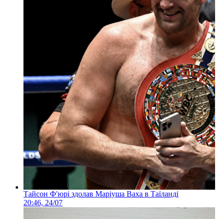
Тайсон Ф'юрі здолав Маріуша Ваха в Таїланді
20:46, 24/07