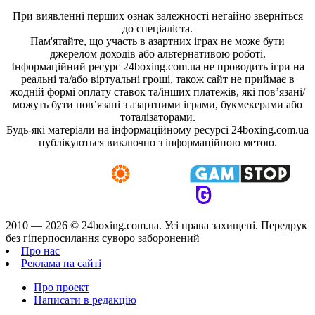
При виявленні перших ознак залежності негайно зверніться
до спеціаліста.
Пам'ятайте, що участь в азартних іграх не може бути
джерелом доходів або альтернативою роботі.
Інформаційний ресурс 24boxing.com.ua не проводить ігри на
реальні та/або віртуальні гроші, також сайт не приймає в
жодній формі оплату ставок та/інших платежів, які пов’язані/
можуть бути пов’язані з азартними іграми, букмекерами або
тоталізаторами.
Будь-які матеріали на інформаційному ресурсі 24boxing.com.ua
публікуються виключно з інформаційною метою.
2010 — 2026 ©
24boxing.com.ua.
Усi права захищенi. Передрук
без гіперпосилання суворо заборонений
Про нас
Реклама на сайті
Про проект
Написати в редакцію