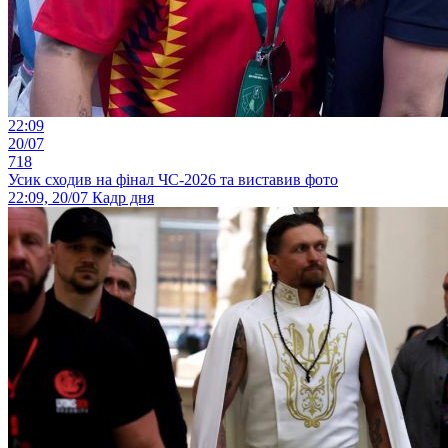
22:09
20/07
718
Усик сходив на фінал ЧС-2026 та виставив фото
22:09, 20/07
Кадр дня