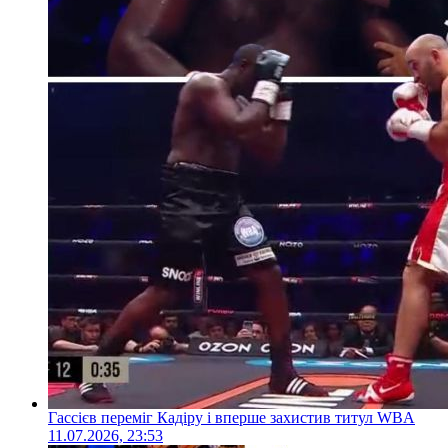
Гассієв переміг Кадіру і вперше захистив титул WBA
11.07.2026, 23:53