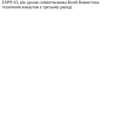
ESPN 63, він здолав співвітчизника Колбі Ковінгтона
технічним нокаутом у третьому раунді.