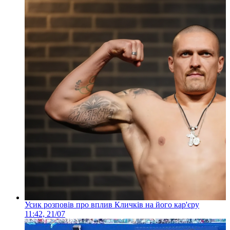
Усик розповів про вплив Кличків на його кар'єру
11:42, 21/07