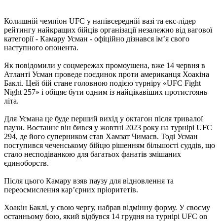
Колишній чемпіон UFC у напівсередній вазі та екс-лідер
рейтингу найкращих бійців організації незалежно від вагової
категорії - Камару Усман - офіційно дізнався ім’я свого
наступного опонента.
Як повідомили у соцмережах промоушена, вже 14 червня в
Атланті Усман проведе поєдинок проти американця Хоакіна
Баклі. Цей бій стане головною подією турніру «UFC Fight
Night 257» і обіцяє бути одним із найцікавіших протистоянь
літа.
Для Усмана це буде перший вихід у октагон після тривалої
паузи. Востаннє він бився у жовтні 2023 року на турнірі UFC
294, де його суперником став Хамзат Чимаєв. Тоді Усман
поступився чеченському бійцю рішенням більшості суддів, що
стало несподіванкою для багатьох фанатів змішаних
єдиноборств.
Після цього Камару взяв паузу для відновлення та
переосмислення кар’єрних пріоритетів.
Хоакін Баклі, у свою чергу, набрав відмінну форму. У своєму
останньому бою, який відбувся 14 грудня на турнірі UFC on