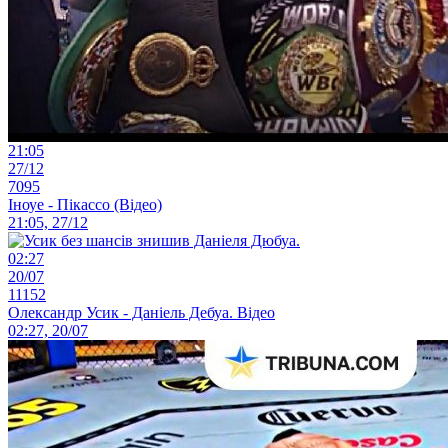
21:05
27/12
7095
Іноуе - Пікассо (Відео)
21:05, 27/12
02:27
20/07
11152
Олександр Усик - Даніель Дебуа. Відео
02:27, 20/07