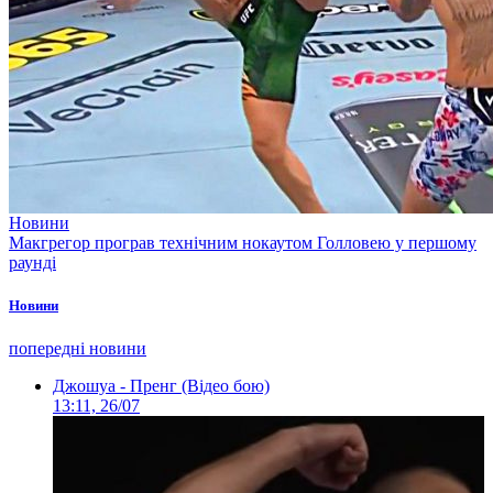
Новини
Макгрегор програв технічним нокаутом Голловею у першому
раунді
Новини
попередні новини
Джошуа - Пренг (Відео бою)
13:11, 26/07