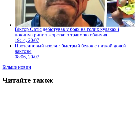
Віктор Ортіс дебютував у боях на голих кулаках і
покинув ринг з жорсткою травмою обличчя
19:14, 20/07
Протеиновый изолят: быстрый белок с низкой долей
лактозы
08:06, 20/07
Більше новин
Читайте також