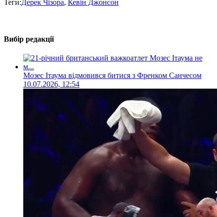
Теги:
Дерек Чізора
,
Кевін Джонсон
Вибір редакції
Мозес Ітаума відмовився битися з Френком Санчесом
10.07.2026, 12:54