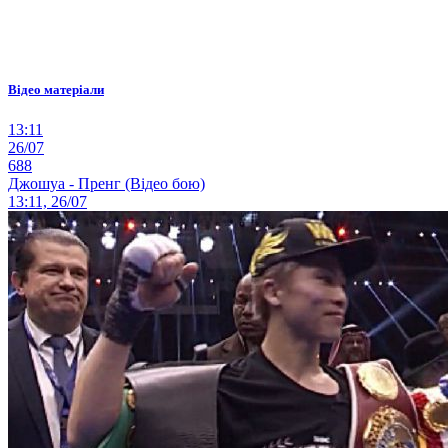
Відео матеріали
13:11
26/07
688
Джошуа - Пренг (Відео бою)
13:11, 26/07