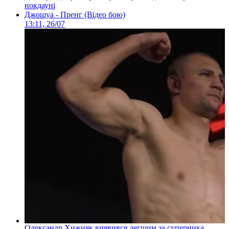
нокдауні
Джошуа - Пренг (Відео бою)
13:11, 26/07
Олександр Хижняк виявився легшим за суперника