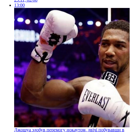
13:00
Джошуа здобув перемогу нокаутом, двічі побувавши в