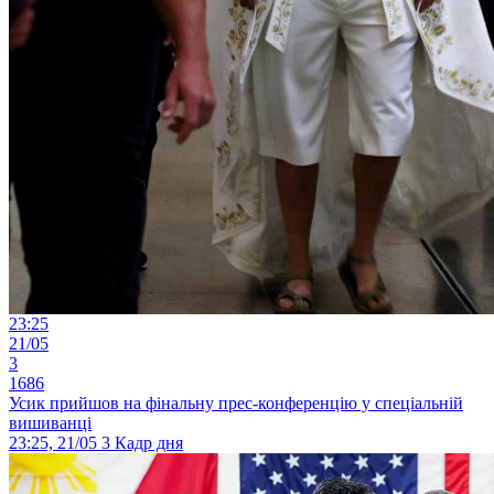
23:25
21/05
3
1686
Усик прийшов на фінальну прес-конференцію у спеціальній
вишиванці
23:25, 21/05
3
Кадр дня