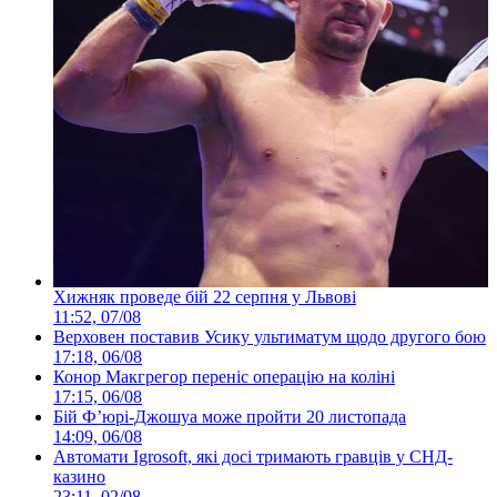
Хижняк проведе бій 22 серпня у Львові
11:52, 07/08
Верховен поставив Усику ультиматум щодо другого бою
17:18, 06/08
Конор Макгрегор переніс операцію на коліні
17:15, 06/08
Бій Ф’юрі-Джошуа може пройти 20 листопада
14:09, 06/08
Автомати Igrosoft, які досі тримають гравців у СНД-
казино
23:11, 02/08