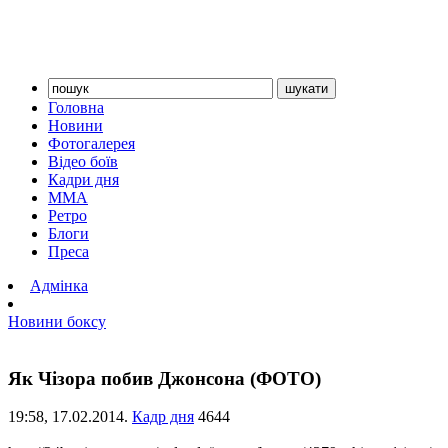
Головна
Новини
Фотогалерея
Відео боїв
Кадри дня
ММА
Ретро
Блоги
Преса
Адмінка
Новини боксу
Як Чізора побив Джонсона (ФОТО)
19:58,
17.02.2014.
Кадр дня
4644