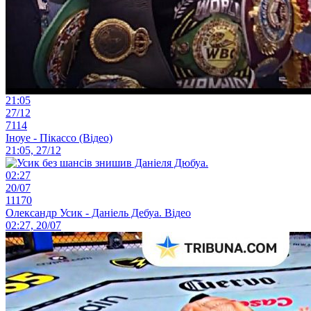
21:05
27/12
7114
Іноуе - Пікассо (Відео)
21:05, 27/12
02:27
20/07
11170
Олександр Усик - Даніель Дебуа. Відео
02:27, 20/07