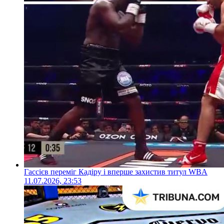
Гассієв переміг Кадіру і вперше захистив титул WBA
11.07.2026, 23:53