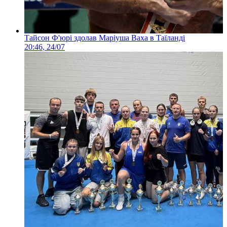
Тайсон Ф'юрі здолав Маріуша Ваха в Таїланді
20:46, 24/07