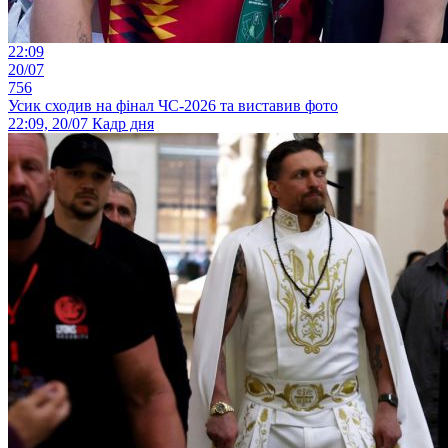
22:09
20/07
756
Усик сходив на фінал ЧС-2026 та виставив фото
22:09, 20/07
Кадр дня