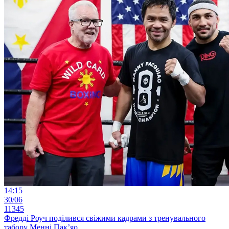
14:15
30/06
11345
Фредді Роуч поділився свіжими кадрами з тренувального
табору Менні Пак’яо