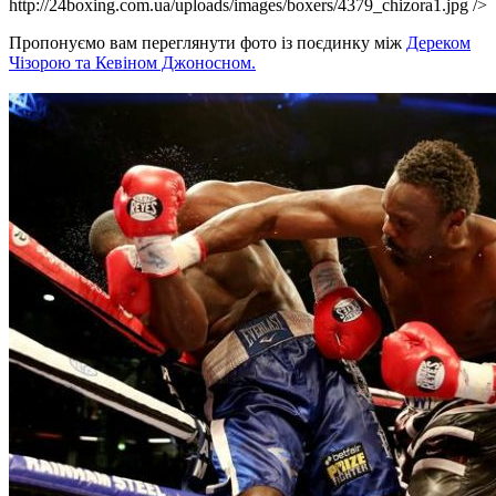
http://24boxing.com.ua/uploads/images/boxers/4379_chizora1.jpg />
Пропонуємо вам переглянути фото із поєдинку між
Дереком
Чізорою та Кевіном Джоносном.