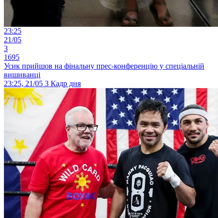
23:25
21/05
3
1695
Усик прийшов на фінальну прес-конференцію у спеціальній
вишиванці
23:25, 21/05
3
Кадр дня