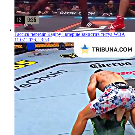
Гассієв переміг Кадіру і вперше захистив титул WBA
11.07.2026, 23:53