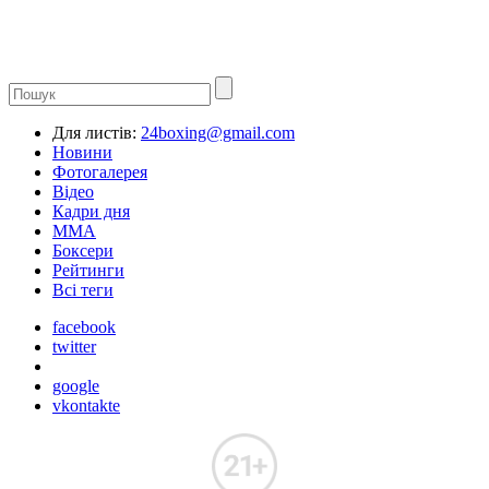
Для листів:
24boxing@gmail.com
Новини
Фотогалерея
Відео
Кадри дня
ММА
Боксери
Рейтинги
Всі теги
facebook
twitter
google
vkontakte