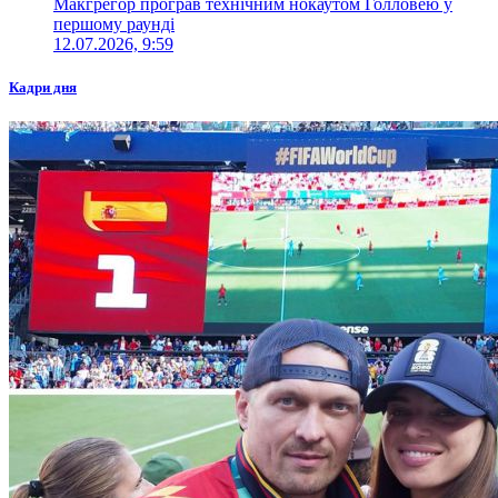
Макгрегор програв технічним нокаутом Голловею у
першому раунді
12.07.2026, 9:59
Кадри дня