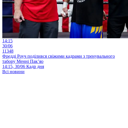
14:15
30/06
11348
Фредді Роуч поділився свіжими кадрами з тренувального
табору Менні Пак’яо
14:15, 30/06
Кадр дня
Всі новини