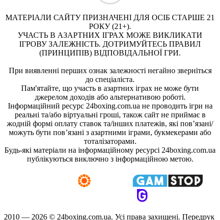
МАТЕРІАЛИ САЙТУ ПРИЗНАЧЕНІ ДЛЯ ОСІБ СТАРШЕ 21
РОКУ (21+).
УЧАСТЬ В АЗАРТНИХ ІГРАХ МОЖЕ ВИКЛИКАТИ
ІГРОВУ ЗАЛЕЖНІСТЬ. ДОТРИМУЙТЕСЬ ПРАВИЛ
(ПРИНЦИПІВ) ВІДПОВІДАЛЬНОЇ ГРИ.
При виявленні перших ознак залежності негайно зверніться
до спеціаліста.
Пам'ятайте, що участь в азартних іграх не може бути
джерелом доходів або альтернативою роботі.
Інформаційний ресурс 24boxing.com.ua не проводить ігри на
реальні та/або віртуальні гроші, також сайт не приймає в
жодній формі оплату ставок та/інших платежів, які пов’язані/
можуть бути пов’язані з азартними іграми, букмекерами або
тоталізаторами.
Будь-які матеріали на інформаційному ресурсі 24boxing.com.ua
публікуються виключно з інформаційною метою.
2010 — 2026 ©
24boxing.com.ua.
Усi права захищенi. Передрук