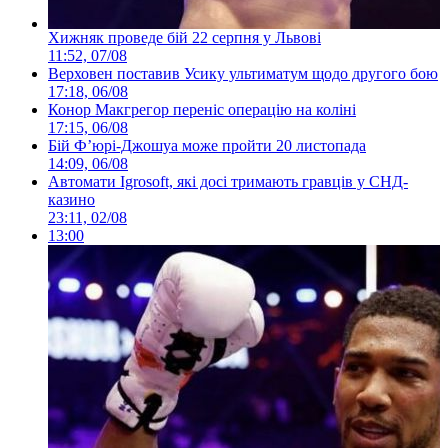
Хижняк проведе бій 22 серпня у Львові
11:52, 07/08
Верховен поставив Усику ультиматум щодо другого бою
17:18, 06/08
Конор Макгрегор переніс операцію на коліні
17:15, 06/08
Бій Ф’юрі-Джошуа може пройти 20 листопада
14:09, 06/08
Автомати Igrosoft, які досі тримають гравців у СНД-
казино
23:11, 02/08
13:00