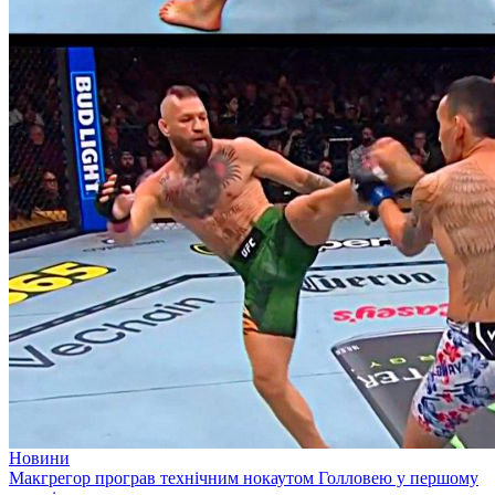
Новини
Макгрегор програв технічним нокаутом Голловею у першому