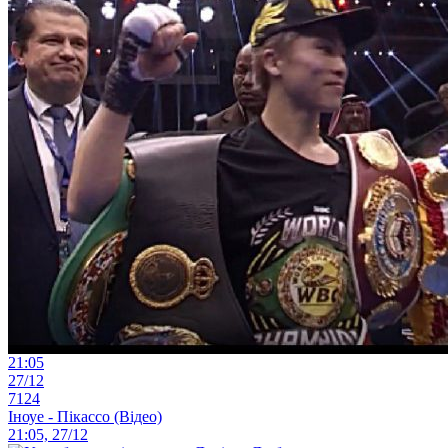
21:05
27/12
7124
Іноуе - Пікассо (Відео)
21:05, 27/12