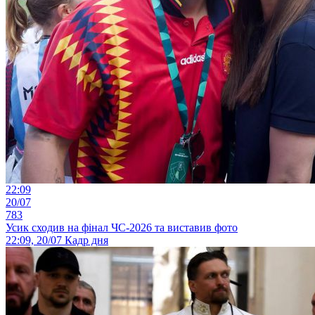
22:09
20/07
783
Усик сходив на фінал ЧС-2026 та виставив фото
22:09, 20/07
Кадр дня