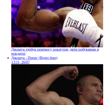
Джошуа здобув перемогу нокаутом, двічі побувавши в
нокдауні
Джошуа - Пренг (Відео бою)
13:11, 26/07