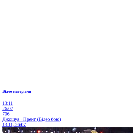
Відео матеріали
13:11
26/07
706
Джошуа - Пренг (Відео бою)
13:11, 26/07