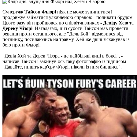
Супертяж
Тайсон Фьюрі
ніяк не може зупинитися і
продовжує займатися улюбленою справою - поливати брудом.
Цього разу він пройшовся по співвітчизниках -
Девіду Хею
та
Дереку Чізорі
. Нагадаємо, цієї суботи Тайсон мав провести
реванш проти останнього, але "Дель Бой" відмовився від
поєдинку, посилаючись на травму. Хей же двічі зіскакував із
бою проти Фьюрі.
"Девід Хей та Дерек Чізора - це найбільші киці в боксі", -
написав Тайсон і закинув ось таку фотографію із підписом
"Давайте, нищіть кар'єру Ф'юрі, ніколи із ним бившись".