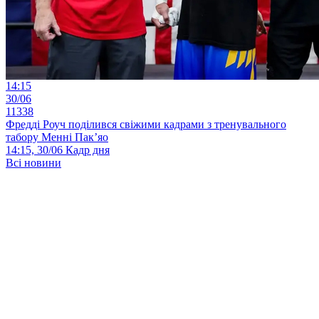
14:15
30/06
11338
Фредді Роуч поділився свіжими кадрами з тренувального
табору Менні Пак’яо
14:15, 30/06
Кадр дня
Всі новини