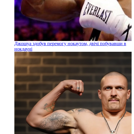
Джошуа здобув перемогу нокаутом, двічі побувавши в
нокдауні