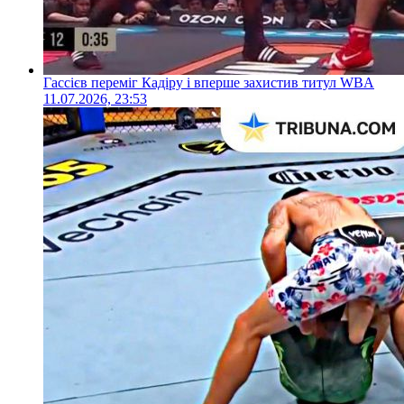
Гассієв переміг Кадіру і вперше захистив титул WBA
11.07.2026, 23:53