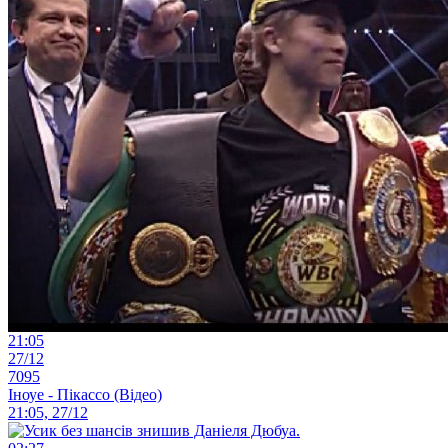
21:05
27/12
7095
Іноуе - Пікассо (Відео)
21:05, 27/12