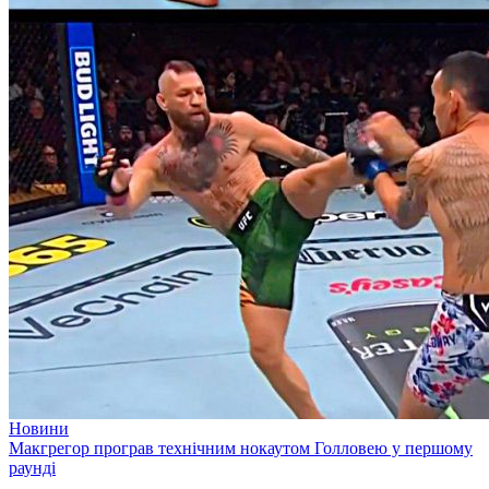
Новини
Макгрегор програв технічним нокаутом Голловею у першому
раунді