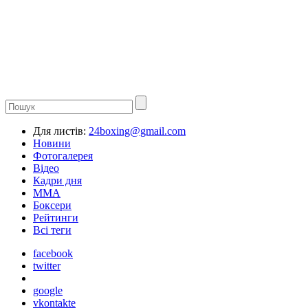
Для листів:
24boxing@gmail.com
Новини
Фотогалерея
Відео
Кадри дня
ММА
Боксери
Рейтинги
Всі теги
facebook
twitter
google
vkontakte