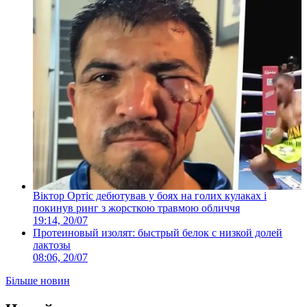
Віктор Ортіс дебютував у боях на голих кулаках і
покинув ринг з жорсткою травмою обличчя
19:14, 20/07
Протеиновый изолят: быстрый белок с низкой долей
лактозы
08:06, 20/07
Більше новин