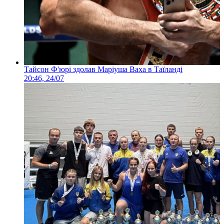
Тайсон Ф'юрі здолав Маріуша Ваха в Таїланді
20:46, 24/07