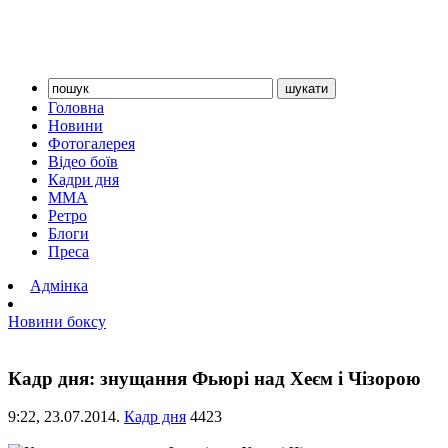
Головна
Новини
Фотогалерея
Відео боїв
Кадри дня
ММА
Ретро
Блоги
Преса
Адмінка
Новини боксу
Кадр дня: знущання Фьюрі над Хеєм і Чізорою
9:22,
23.07.2014.
Кадр дня
4423