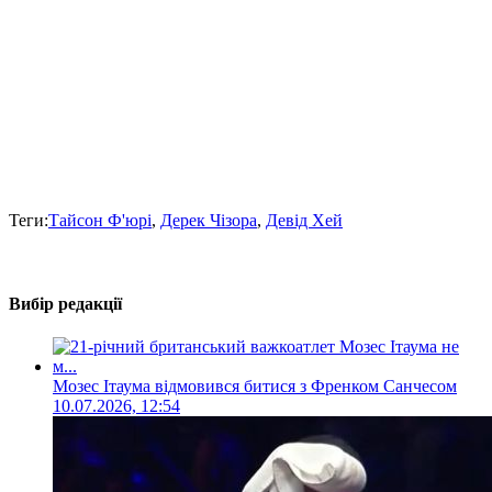
Теги:
Тайсон Ф'юрі
,
Дерек Чізора
,
Девід Хей
Вибір редакції
Мозес Ітаума відмовився битися з Френком Санчесом
10.07.2026, 12:54