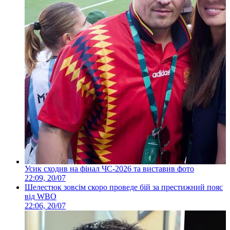
Усик сходив на фінал ЧС-2026 та виставив фото
22:09, 20/07
Шелестюк зовсім скоро проведе бій за престижний пояс
від WBO
22:06, 20/07