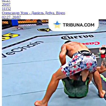
02:27
20/07
11152
Олександр Усик - Даніель Дебуа. Відео
02:27, 20/07