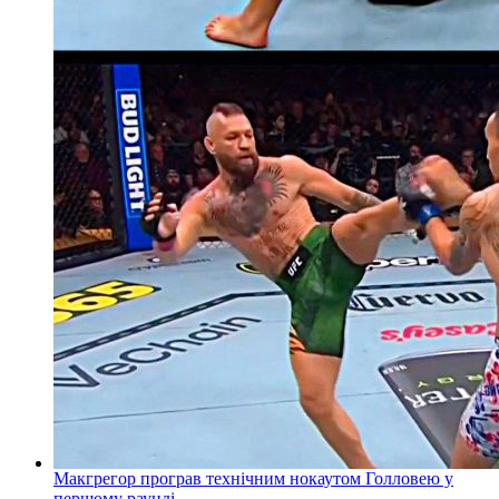
Макгрегор програв технічним нокаутом Голловею у
першому раунді