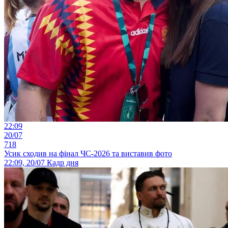
22:09
20/07
718
Усик сходив на фінал ЧС-2026 та виставив фото
22:09, 20/07
Кадр дня