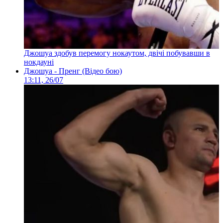
Джошуа здобув перемогу нокаутом, двічі побувавши в
нокдауні
Джошуа - Пренг (Відео бою)
13:11, 26/07