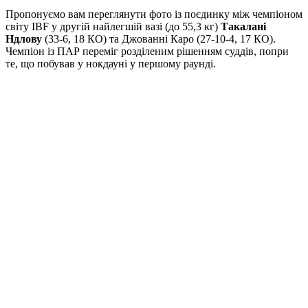
Пропонуємо вам переглянути фото із поєдинку між чемпіоном
світу IBF у другій найлегшій вазі (до 55,3 кг)
Такалані
Ндлову
(33-6, 18 КО) та Джованні Каро (27-10-4, 17 КО).
Чемпіон із ПАР переміг розділеним рішенням суддів, попри
те, що побував у нокдауні у першому раунді.