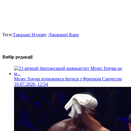
Теги:
Такалані Ндлову
,
Джованні Каро
Вибір редакції
Мозес Ітаума відмовився битися з Френком Санчесом
10.07.2026, 12:54