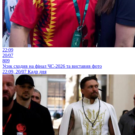
22:09
20/07
809
Усик сходив на фінал ЧС-2026 та виставив фото
22:09, 20/07
Кадр дня