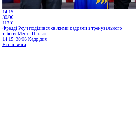
14:15
30/06
11351
Фредді Роуч поділився свіжими кадрами з тренувального
табору Менні Пак’яо
14:15, 30/06
Кадр дня
Всі новини