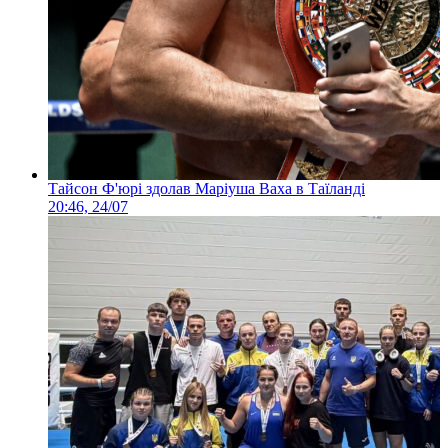
Тайсон Ф'юрі здолав Маріуша Ваха в Таїланді
20:46, 24/07