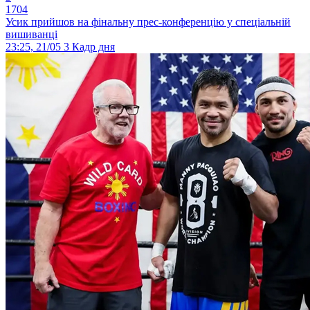
1704
Усик прийшов на фінальну прес-конференцію у спеціальній
вишиванці
23:25, 21/05
3
Кадр дня