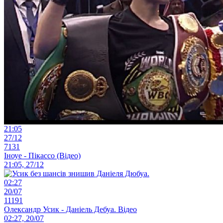
21:05
27/12
7131
Іноуе - Пікассо (Відео)
21:05, 27/12
02:27
20/07
11191
Олександр Усик - Даніель Дебуа. Відео
02:27, 20/07