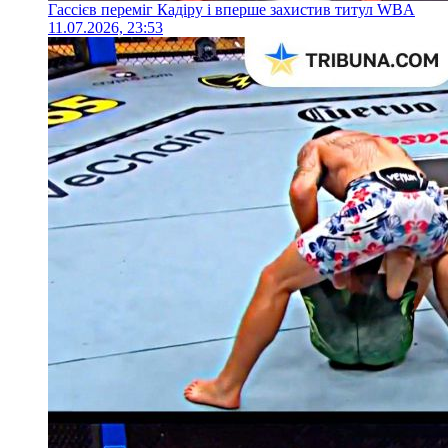
Гассієв переміг Кадіру і вперше захистив титул WBA
11.07.2026, 23:53