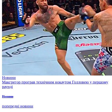
Новини
Макгрегор програв технічним нокаутом Голловею у першому
раунді
Новини
попередні новини