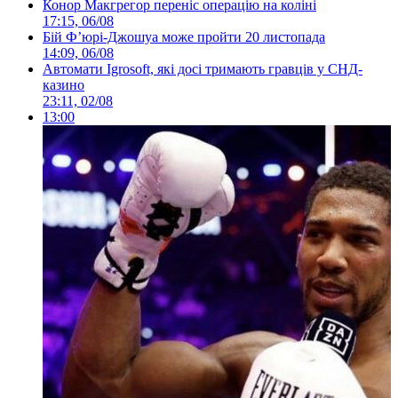
Конор Макгрегор переніс операцію на коліні
17:15, 06/08
Бій Ф’юрі-Джошуа може пройти 20 листопада
14:09, 06/08
Автомати Igrosoft, які досі тримають гравців у СНД-
казино
23:11, 02/08
13:00