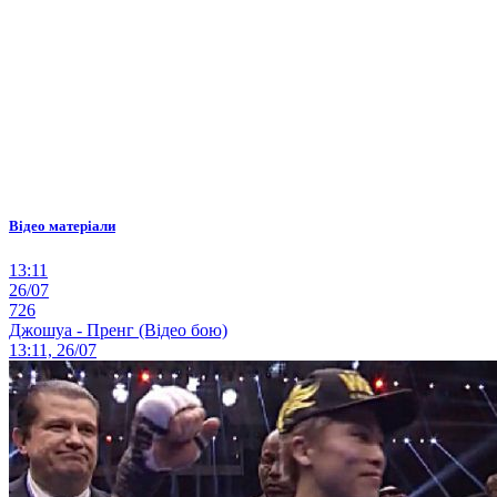
Відео матеріали
13:11
26/07
726
Джошуа - Пренг (Відео бою)
13:11, 26/07