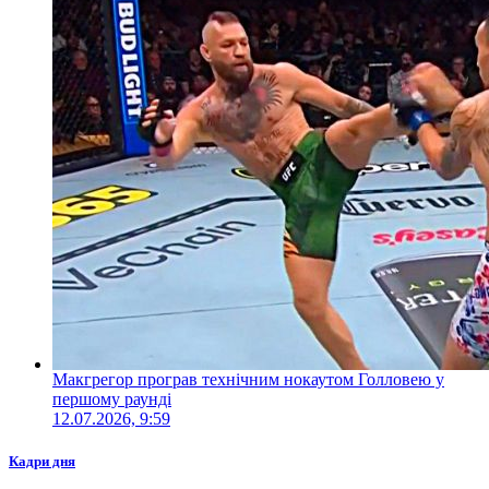
Макгрегор програв технічним нокаутом Голловею у
першому раунді
12.07.2026, 9:59
Кадри дня