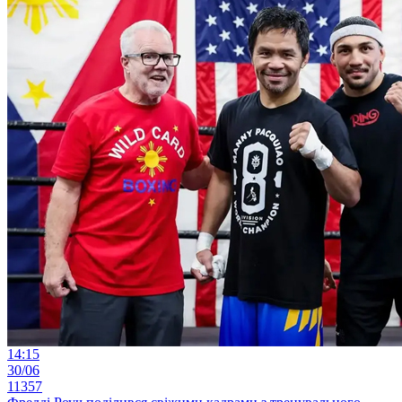
14:15
30/06
11357