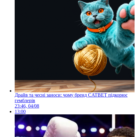
Драйв та чесні заноси: чому бренд CATBET підкорює
гемблерів
23:46, 04/08
13:00