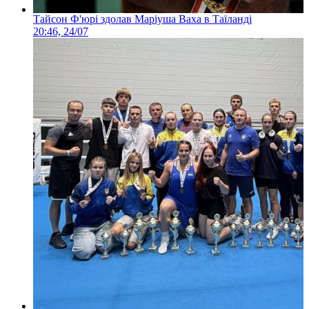
Тайсон Ф'юрі здолав Маріуша Ваха в Таїланді
20:46, 24/07