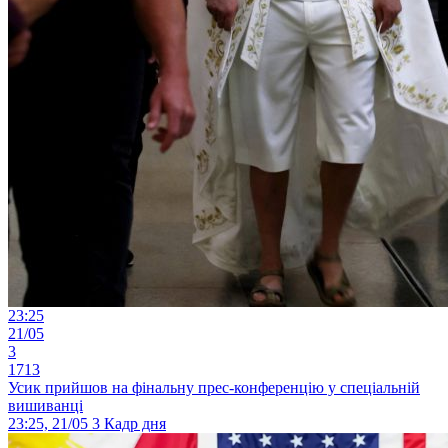
23:25
21/05
3
1713
Усик прийшов на фінальну прес-конференцію у спеціальній
вишиванці
23:25, 21/05
3
Кадр дня