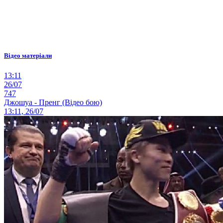
Відео матеріали
13:11
26/07
747
Джошуа - Пренг (Відео бою)
13:11, 26/07