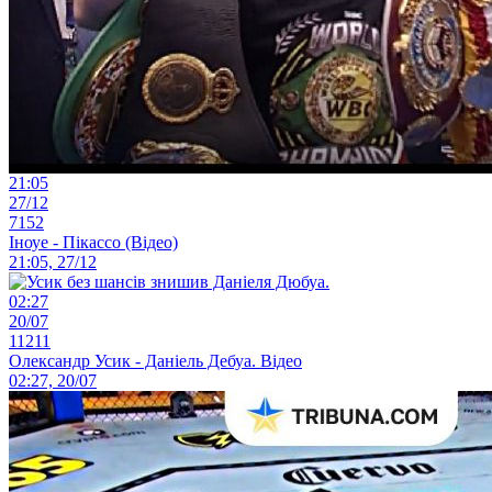
21:05
27/12
7152
Іноуе - Пікассо (Відео)
21:05, 27/12
02:27
20/07
11211
Олександр Усик - Даніель Дебуа. Відео
02:27, 20/07