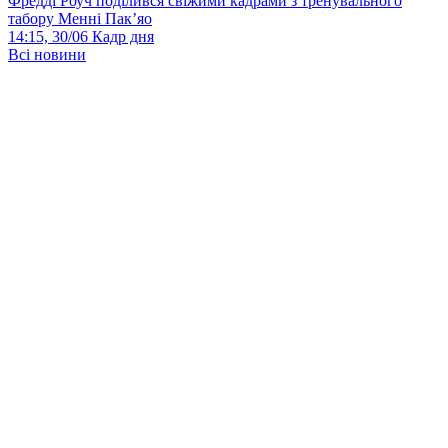
Фредді Роуч поділився свіжими кадрами з тренувального
табору Менні Пак’яо
14:15, 30/06
Кадр дня
Всі новини