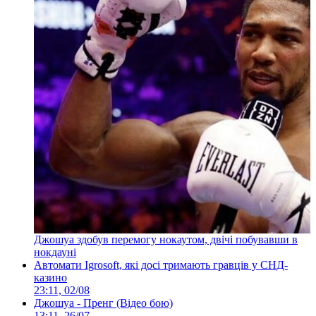
Джошуа здобув перемогу нокаутом, двічі побувавши в
нокдауні
Автомати Igrosoft, які досі тримають гравців у СНД-
казино
23:11, 02/08
Джошуа - Пренг (Відео бою)
13:11, 26/07