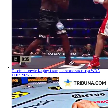
Гассієв переміг Кадіру і вперше захистив титул WBA
11.07.2026, 23:53