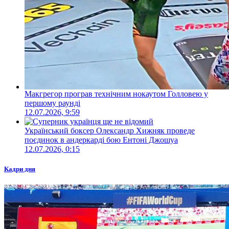
Макгрегор програв технічним нокаутом Голловею у
першому раунді
12.07.2026, 9:59
Український боксер Олександр Хижняк проведе
поєдинок в андеркарді бою Ентоні Джошуа
12.07.2026, 0:15
Кадри дня