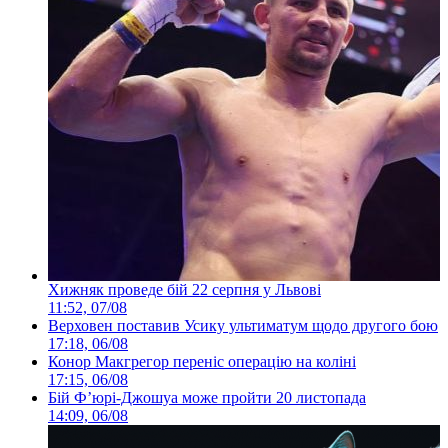
Хижняк проведе бій 22 серпня у Львові
11:52, 07/08
Верховен поставив Усику ультиматум щодо другого бою
17:18, 06/08
Конор Макгрегор переніс операцію на коліні
17:15, 06/08
Бій Ф’юрі-Джошуа може пройти 20 листопада
14:09, 06/08