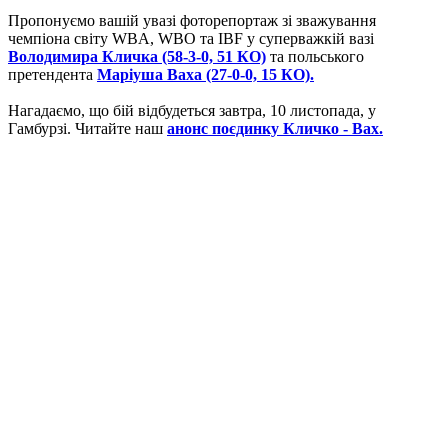
Пропонуємо вашій увазі фоторепортаж зі зважування
чемпіона світу WBA, WBO та IBF у суперважкій вазі
Володимира Кличка (58-3-0, 51 КО)
та польського
претендента
Маріуша Ваха (27-0-0, 15 КО).
Нагадаємо, що бій відбудеться завтра, 10 листопада, у
Гамбурзі. Читайте наш
анонс поєдинку Кличко - Вах.