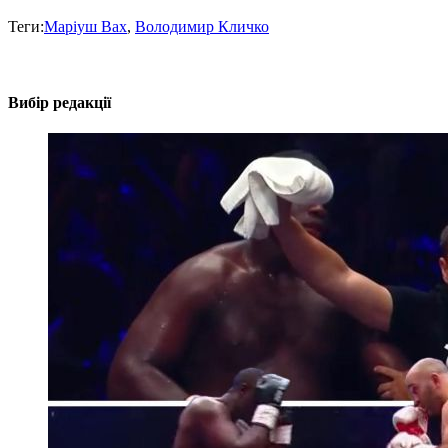
Теги:
Маріуш Вах
,
Володимир Кличко
Вибір редакції