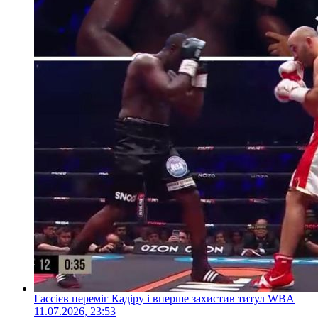
Гассієв переміг Кадіру і вперше захистив титул WBA
11.07.2026, 23:53