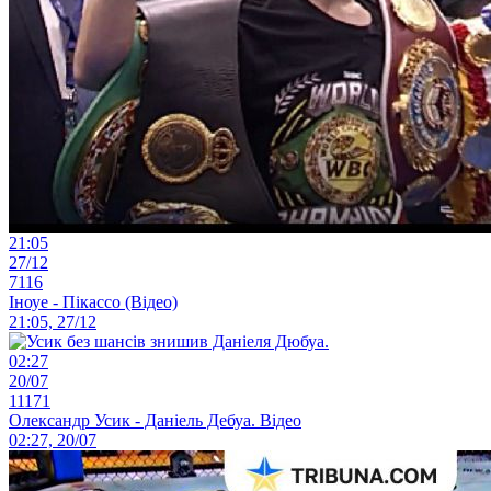
21:05
27/12
7116
Іноуе - Пікассо (Відео)
21:05, 27/12
02:27
20/07
11171
Олександр Усик - Даніель Дебуа. Відео
02:27, 20/07