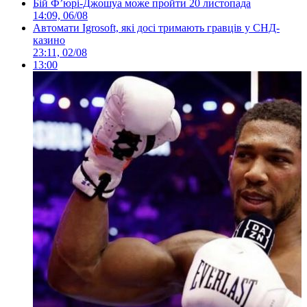
Бій Ф’юрі-Джошуа може пройти 20 листопада
14:09, 06/08
Автомати Igrosoft, які досі тримають гравців у СНД-
казино
23:11, 02/08
13:00