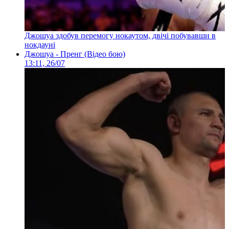
Джошуа здобув перемогу нокаутом, двічі побувавши в
нокдауні
Джошуа - Пренг (Відео бою)
13:11, 26/07