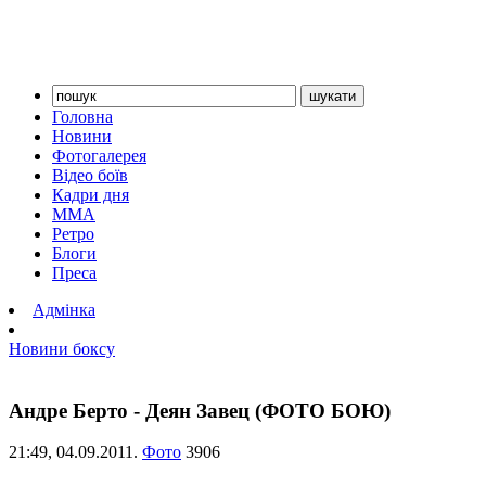
Головна
Новини
Фотогалерея
Відео боїв
Кадри дня
ММА
Ретро
Блоги
Преса
Адмінка
Новини боксу
Андре Берто - Деян Завец (ФОТО БОЮ)
21:49,
04.09.2011.
Фото
3906