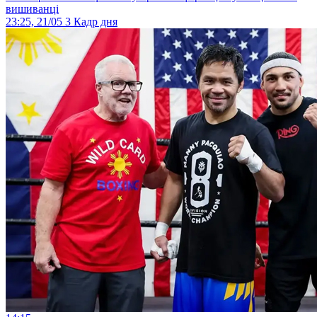
вишиванці
23:25, 21/05
3
Кадр дня