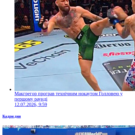
Макгрегор програв технічним нокаутом Голловею у
першому раунді
12.07.2026, 9:59
Кадри дня