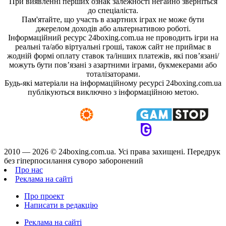
При виявленні перших ознак залежності негайно зверніться
до спеціаліста.
Пам'ятайте, що участь в азартних іграх не може бути
джерелом доходів або альтернативою роботі.
Інформаційний ресурс 24boxing.com.ua не проводить ігри на
реальні та/або віртуальні гроші, також сайт не приймає в
жодній формі оплату ставок та/інших платежів, які пов’язані/
можуть бути пов’язані з азартними іграми, букмекерами або
тоталізаторами.
Будь-які матеріали на інформаційному ресурсі 24boxing.com.ua
публікуються виключно з інформаційною метою.
2010 — 2026 ©
24boxing.com.ua.
Усi права захищенi. Передрук
без гіперпосилання суворо заборонений
Про нас
Реклама на сайті
Про проект
Написати в редакцію
Реклама на сайті