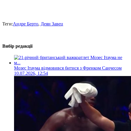
Теги:
Андре Берто
,
Деян Завец
Вибір редакції
Мозес Ітаума відмовився битися з Френком Санчесом
10.07.2026, 12:54