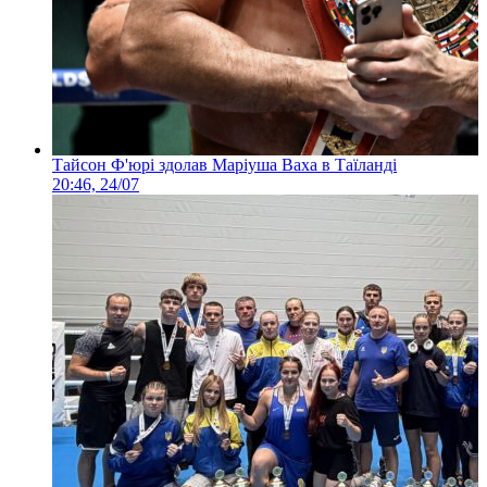
Тайсон Ф'юрі здолав Маріуша Ваха в Таїланді
20:46, 24/07