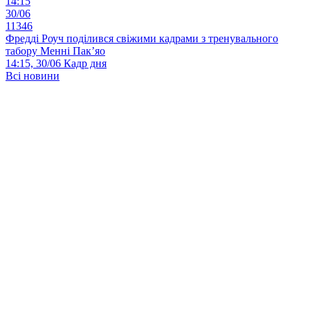
14:15
30/06
11346
Фредді Роуч поділився свіжими кадрами з тренувального
табору Менні Пак’яо
14:15, 30/06
Кадр дня
Всі новини