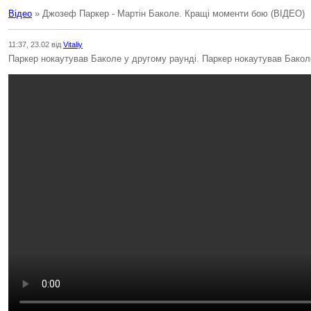
Відео
» Джозеф Паркер - Мартін Баколе. Кращі моменти бою (ВІДЕО)
11:37, 23.02 від
Vitaliy
Паркер нокаутував Баколе у другому раунді. Паркер нокаутував Бакол