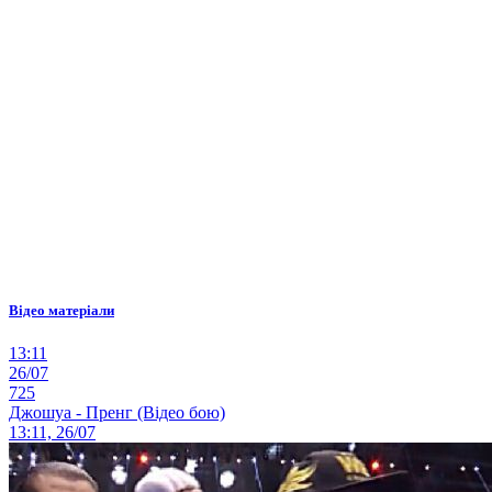
Відео матеріали
13:11
26/07
725
Джошуа - Пренг (Відео бою)
13:11, 26/07