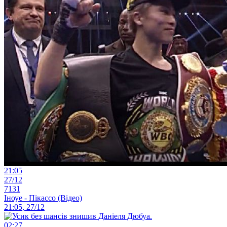
21:05
27/12
7131
Іноуе - Пікассо (Відео)
21:05, 27/12
02:27