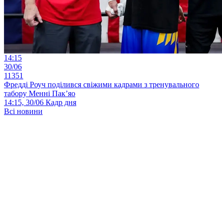
14:15
30/06
11351
Фредді Роуч поділився свіжими кадрами з тренувального
табору Менні Пак’яо
14:15, 30/06
Кадр дня
Всі новини