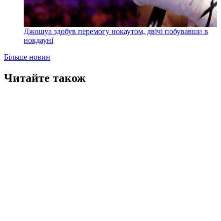
Джошуа здобув перемогу нокаутом, двічі побувавши в
нокдауні
Більше новин
Читайте також