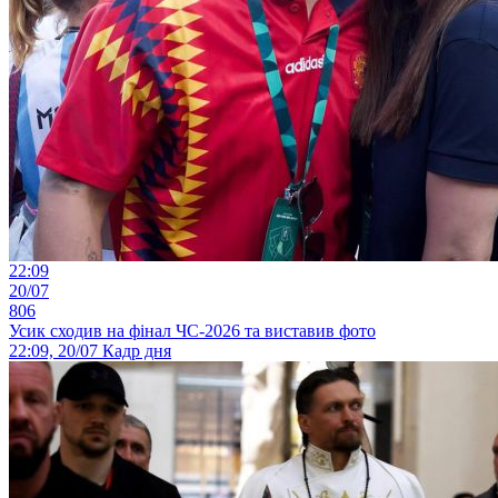
22:09
20/07
806
Усик сходив на фінал ЧС-2026 та виставив фото
22:09, 20/07
Кадр дня