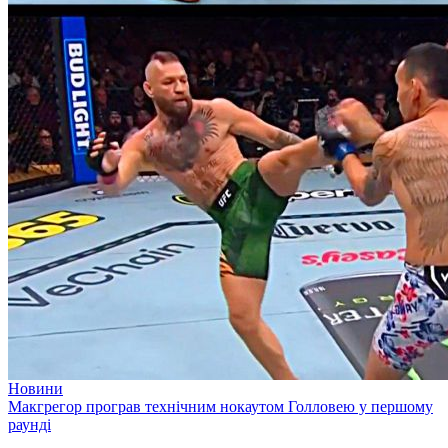
Новини
Макгрегор програв технічним нокаутом Голловею у першому
раунді