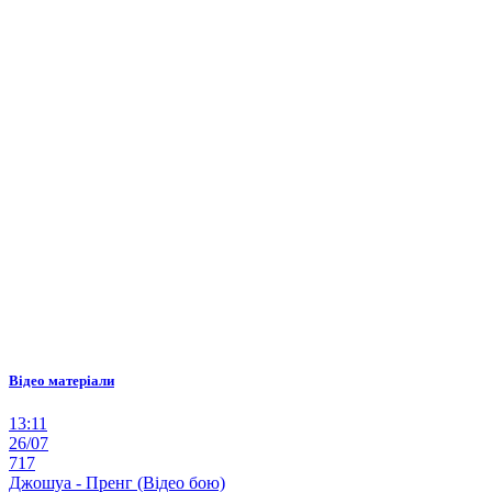
Відео матеріали
13:11
26/07
717
Джошуа - Пренг (Відео бою)