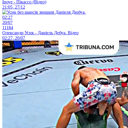
Іноуе - Пікассо (Відео)
21:05, 27/12
02:27
20/07
11184
Олександр Усик - Даніель Дебуа. Відео
02:27, 20/07