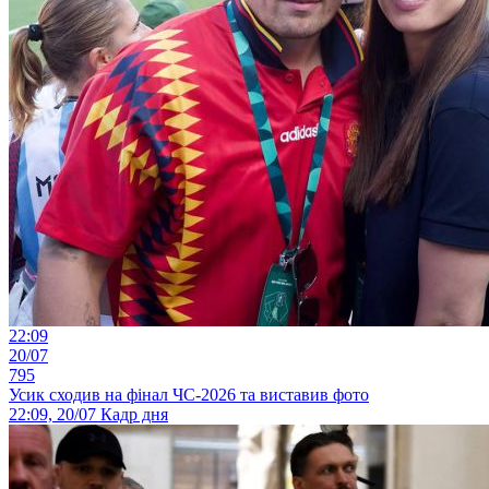
22:09
20/07
795
Усик сходив на фінал ЧС-2026 та виставив фото
22:09, 20/07
Кадр дня