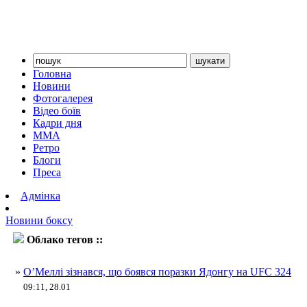
Головна
Новини
Фотогалерея
Відео боїв
Кадри дня
ММА
Ретро
Блоги
Преса
Адмінка
Новини боксу
Облако тегов ::
Ядонг
»
О’Меллі зізнався, що боявся поразки Ядонгу на UFC 324
09:11, 28.01