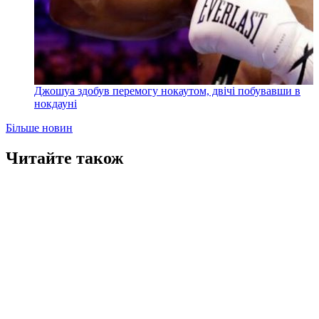
Джошуа здобув перемогу нокаутом, двічі побувавши в
нокдауні
Більше новин
Читайте також