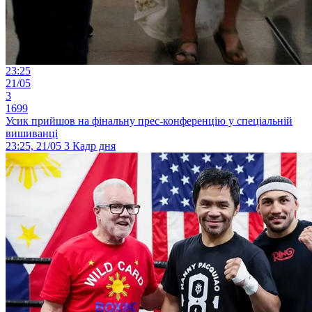
23:25
21/05
3
1699
Усик прийшов на фінальну прес-конференцію у спеціальній
вишиванці
23:25, 21/05
3
Кадр дня