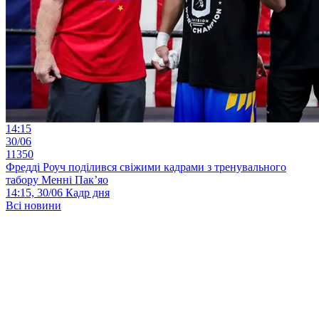
14:15
30/06
11350
Фредді Роуч поділився свіжими кадрами з тренувального
табору Менні Пак’яо
14:15, 30/06
Кадр дня
Всі новини