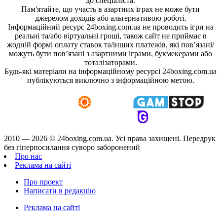
до спеціаліста.
Пам'ятайте, що участь в азартних іграх не може бути
джерелом доходів або альтернативою роботі.
Інформаційний ресурс 24boxing.com.ua не проводить ігри на
реальні та/або віртуальні гроші, також сайт не приймає в
жодній формі оплату ставок та/інших платежів, які пов’язані/
можуть бути пов’язані з азартними іграми, букмекерами або
тоталізаторами.
Будь-які матеріали на інформаційному ресурсі 24boxing.com.ua
публікуються виключно з інформаційною метою.
2010 — 2026 ©
24boxing.com.ua.
Усi права захищенi. Передрук
без гіперпосилання суворо заборонений
Про нас
Реклама на сайті
Про проект
Написати в редакцію
Реклама на сайті