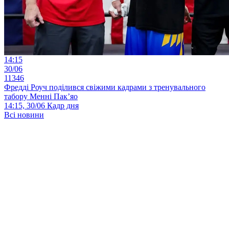
14:15
30/06
11346
Фредді Роуч поділився свіжими кадрами з тренувального
табору Менні Пак’яо
14:15, 30/06
Кадр дня
Всі новини