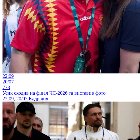
22:09
20/07
773
Усик сходив на фінал ЧС-2026 та виставив фото
22:09, 20/07
Кадр дня