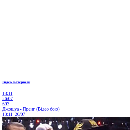
Відео матеріали
13:11
26/07
697
Джошуа - Пренг (Відео бою)
13:11, 26/07