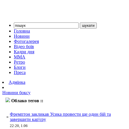
Головна
Новини
Фотогалерея
Відео боїв
Кадри дня
ММА
Ретро
Блоги
Преса
Адмінка
Новини боксу
Облако тегов ::
Фремптон
Фремптон закликав Усика провести ще один бій та
»
завершити кар'єру
22:20, 1.06