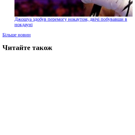
Джошуа здобув перемогу нокаутом, двічі побувавши в
нокдауні
Більше новин
Читайте також