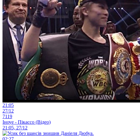
21:05
27/12
7119
Іноуе - Пікассо (Відео)
21:05, 27/12
02:27