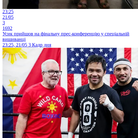
23:25
21/05
3
1692
Усик прийшов на фінальну прес-конференцію у спеціальній
вишиванці
23:25, 21/05
3
Кадр дня