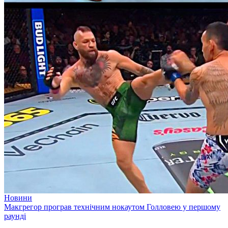
Новини
Макгрегор програв технічним нокаутом Голловею у першому
раунді