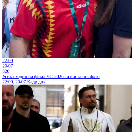
22:09
20/07
820
Усик сходив на фінал ЧС-2026 та виставив фото
22:09, 20/07
Кадр дня