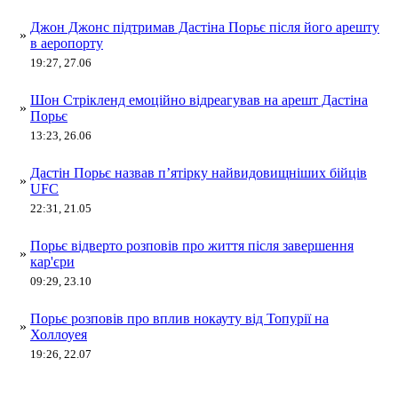
Джон Джонс підтримав Дастіна Порьє після його арешту
»
в аеропорту
19:27, 27.06
Шон Стрікленд емоційно відреагував на арешт Дастіна
»
Порьє
13:23, 26.06
Дастін Порьє назвав п’ятірку найвидовищніших бійців
»
UFC
22:31, 21.05
Порьє відверто розповів про життя після завершення
»
кар'єри
09:29, 23.10
Порьє розповів про вплив нокауту від Топурії на
»
Холлоуея
19:26, 22.07