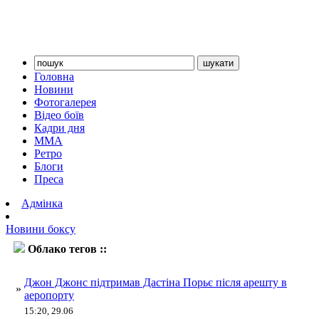
Головна
Новини
Фотогалерея
Відео боїв
Кадри дня
ММА
Ретро
Блоги
Преса
Адмінка
Новини боксу
Облако тегов ::
Порьє
Джон Джонс підтримав Дастіна Порьє після арешту в
»
аеропорту
15:20, 29.06