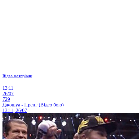
Відео матеріали
13:11
26/07
729
Джошуа - Пренг (Відео бою)
13:11, 26/07