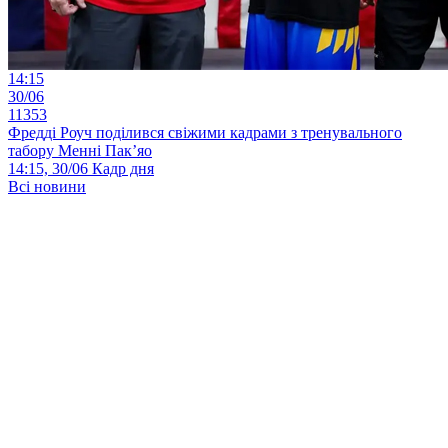
14:15
30/06
11353
Фредді Роуч поділився свіжими кадрами з тренувального
табору Менні Пак’яо
14:15, 30/06
Кадр дня
Всі новини