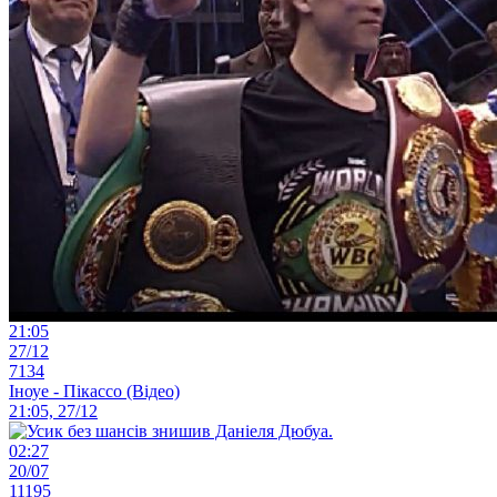
21:05
27/12
7134
Іноуе - Пікассо (Відео)
21:05, 27/12
02:27
20/07
11195