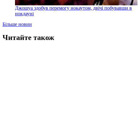
Джошуа здобув перемогу нокаутом, двічі побувавши в
нокдауні
Більше новин
Читайте також