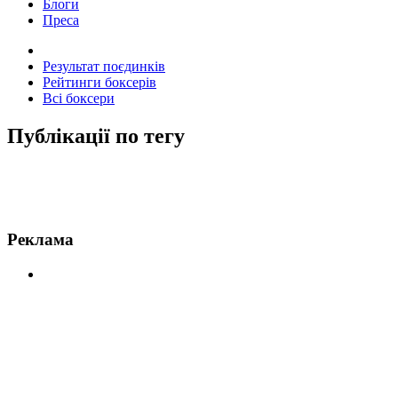
Блоги
Преса
Результат поєдинків
Рейтинги боксерів
Всі боксери
Публікації по тегу
Новини по Льюіс
Реклама