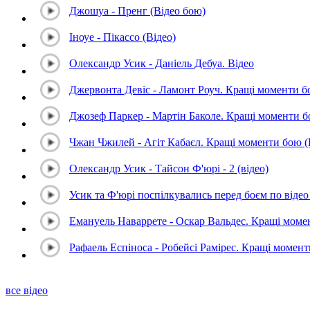
Джошуа - Пренг (Відео бою)
Іноуе - Пікассо (Відео)
Олександр Усик - Даніель Дебуа. Відео
Джервонта Девіс - Ламонт Роуч. Кращі моменти 
Джозеф Паркер - Мартін Баколе. Кращі моменти 
Чжан Чжилей - Агіт Кабаєл. Кращі моменти бою 
Олександр Усик - Тайсон Ф'юрі - 2 (відео)
Усик та Ф'юрі поспілкувались перед боєм по відео 
Емануель Наваррете - Оскар Вальдес. Кращі мом
Рафаель Еспіноса - Робейсі Рамірес. Кращі момен
все відео