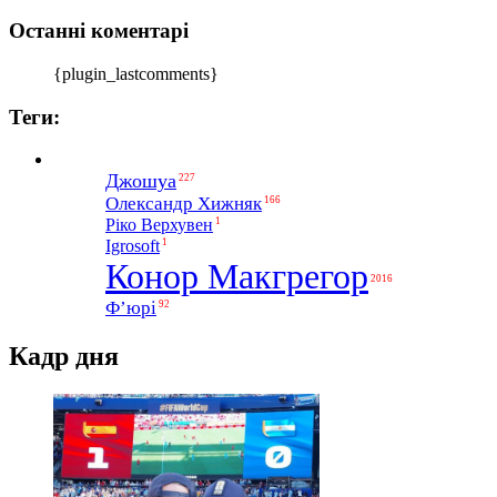
Останні коментарі
{plugin_lastcomments}
Теги:
Джошуа
227
Олександр Хижняк
166
1
Ріко Верхувен
1
Igrosoft
Конор Макгрегор
2016
Ф’юрі
92
Кадр дня