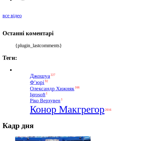
все відео
Останні коментарі
{plugin_lastcomments}
Теги:
Джошуа
227
Ф’юрі
92
Олександр Хижняк
166
1
Igrosoft
1
Ріко Верхувен
Конор Макгрегор
2016
Кадр дня