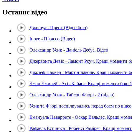
Останнє відео
Джошуа - Пренг (Відео бою)
Іноуе - Пікассо (Відео)
Олександр Усик - Даніель Дебуа. Відео
Джервонта Девіс - Ламонт Роуч. Кращі моменти 
Джозеф Паркер - Мартін Баколе. Кращі моменти 
Чжан Чжилей - Агіт Кабаєл. Кращі моменти бою 
Олександр Усик - Тайсон Ф'юрі - 2 (відео)
Усик та Ф'юрі поспілкувались перед боєм по відео 
Емануель Наваррете - Оскар Вальдес. Кращі мом
Рафаель Еспіноса - Робейсі Рамірес. Кращі момен