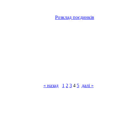
Розклад поєдинків
« назад
1
2
3
4
5
далі »