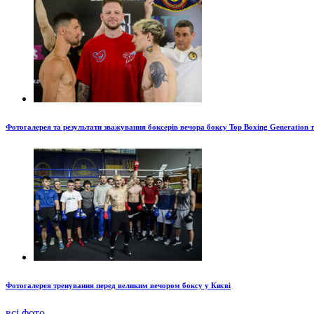
Фотогалерея та результати зважування боксерів вечора боксу Top Boxing Generation 
Фотогалерея тренування перед великим вечором боксу у Києві
всі фото