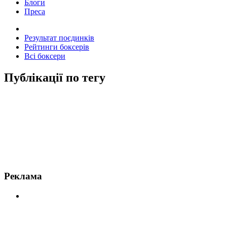
Блоги
Преса
Результат поєдинків
Рейтинги боксерів
Всі боксери
Публікації по тегу
Новини по Джефф Хорн
Реклама