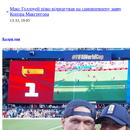
Макс Голлоуей різко відреагував на самовпевнену заяву
»
Конора Макгрегора
13:33, 19.05
Кадри дня