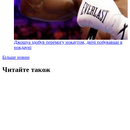
Джошуа здобув перемогу нокаутом, двічі побувавши в
нокдауні
Більше новин
Читайте також