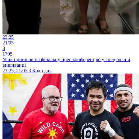
23:25
21/05
3
1705
Усик прийшов на фінальну прес-конференцію у спеціальній
вишиванці
23:25, 21/05
3
Кадр дня