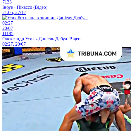
7133
Іноуе - Пікассо (Відео)
21:05, 27/12
02:27
20/07
11195
Олександр Усик - Даніель Дебуа. Відео
02:27, 20/07