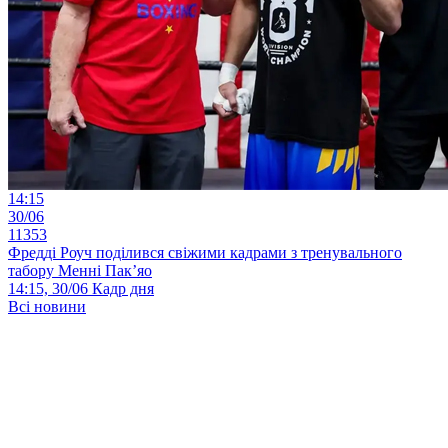
14:15
30/06
11353
Фредді Роуч поділився свіжими кадрами з тренувального
табору Менні Пак’яо
14:15, 30/06
Кадр дня
Всі новини