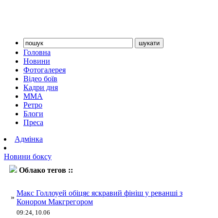
Головна
Новини
Фотогалерея
Відео боїв
Кадри дня
ММА
Ретро
Блоги
Преса
Адмінка
Новини боксу
Облако тегов ::
Голлоуей
Макс Голлоуей обіцяє яскравий фініш у реванші з
»
Конором Макгрегором
09:24, 10.06