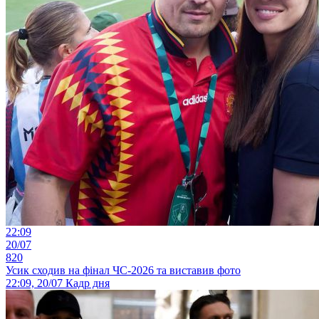
22:09
20/07
820
Усик сходив на фінал ЧС-2026 та виставив фото
22:09, 20/07
Кадр дня