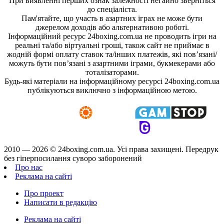
При виявленні перших ознак залежності негайно зверніться
до спеціаліста.
Пам'ятайте, що участь в азартних іграх не може бути
джерелом доходів або альтернативою роботі.
Інформаційний ресурс 24boxing.com.ua не проводить ігри на
реальні та/або віртуальні гроші, також сайт не приймає в
жодній формі оплату ставок та/інших платежів, які пов’язані/
можуть бути пов’язані з азартними іграми, букмекерами або
тоталізаторами.
Будь-які матеріали на інформаційному ресурсі 24boxing.com.ua
публікуються виключно з інформаційною метою.
2010 — 2026 ©
24boxing.com.ua.
Усi права захищенi. Передрук
без гіперпосилання суворо заборонений
Про нас
Реклама на сайті
Про проект
Написати в редакцію
Реклама на сайті