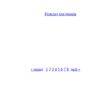
Розклад поєдинків
« назад
1
2
3
4
5
6
7
8
далі »