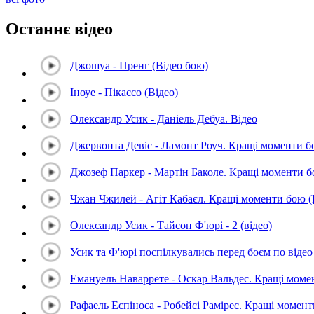
Останнє відео
Джошуа - Пренг (Відео бою)
Іноуе - Пікассо (Відео)
Олександр Усик - Даніель Дебуа. Відео
Джервонта Девіс - Ламонт Роуч. Кращі моменти 
Джозеф Паркер - Мартін Баколе. Кращі моменти 
Чжан Чжилей - Агіт Кабаєл. Кращі моменти бою 
Олександр Усик - Тайсон Ф'юрі - 2 (відео)
Усик та Ф'юрі поспілкувались перед боєм по відео 
Емануель Наваррете - Оскар Вальдес. Кращі мом
Рафаель Еспіноса - Робейсі Рамірес. Кращі момен