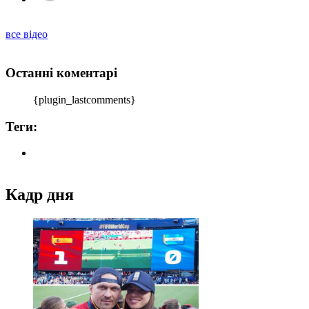
все відео
Останні коментарі
{plugin_lastcomments}
Теги:
Кадр дня