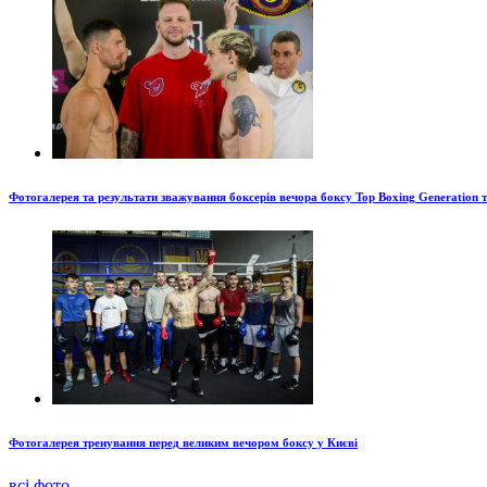
Фотогалерея та результати зважування боксерів вечора боксу Top Boxing Generation 
Фотогалерея тренування перед великим вечором боксу у Києві
всі фото