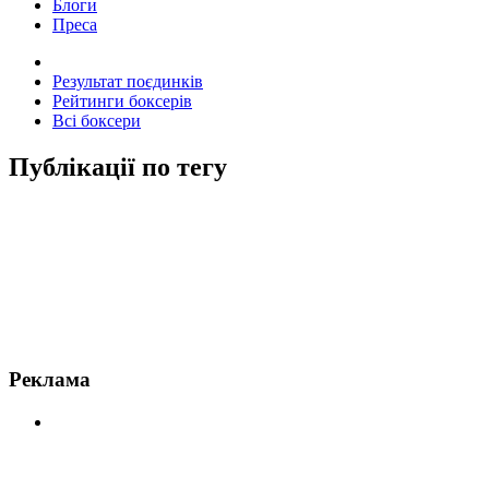
Блоги
Преса
Результат поєдинків
Рейтинги боксерів
Всі боксери
Публікації по тегу
Новини по Адоніс Стівенсон
Реклама