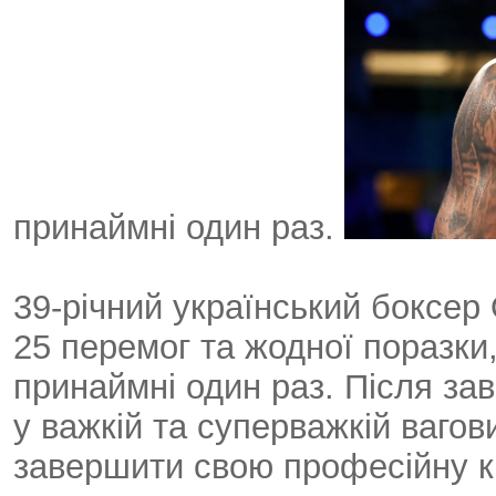
принаймні один раз.
39-річний український боксер
25 перемог та жодної поразки
принаймні один раз. Після за
у важкій та суперважкій вагов
завершити свою професійну к