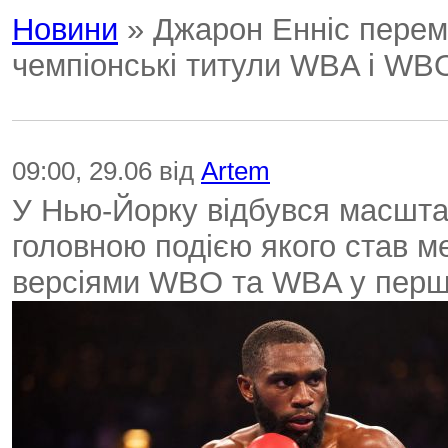
Новини
» Джарон Енніс перемі
чемпіонські титули WBA і WB
09:00, 29.06 від
Artem
У Нью-Йорку відбувся масштаб
головною подією якого став ме
версіями WBO та WBA у першій 