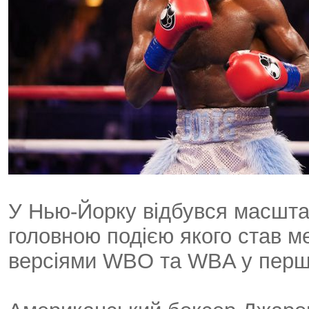
У Нью-Йорку відбувся масштаб
головною подією якого став ме
версіями WBO та WBA у першій 