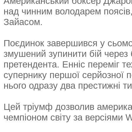
Американський боксер Джарон
над чинним володарем поясів
Зайасом.
Поєдинок завершився у сьомо
змушений зупинити бій через 
претендента. Енніс переміг т
супернику першої серйозної по
нього одразу два престижні ти
Цей тріумф дозволив америка
чемпіоном світу за версіями 