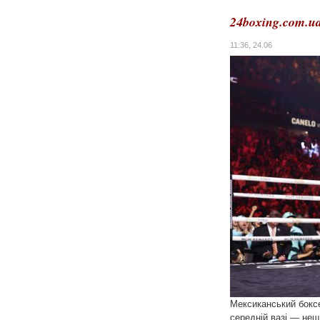
24boxing.com.u
11:36, 24.06
Мексиканський бокс
середній вазі — нещ