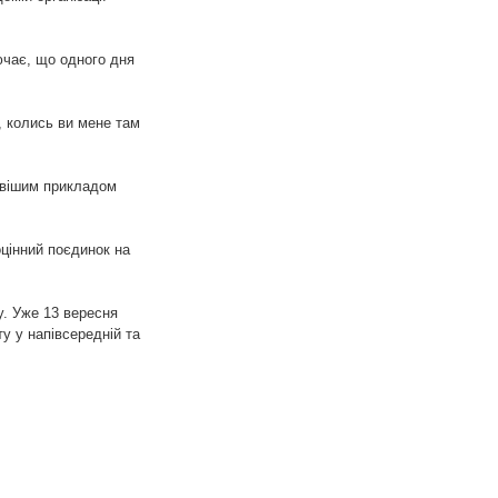
ючає, що одного дня
, колись ви мене там
авішим прикладом
цінний поєдинок на
у. Уже 13 вересня
у у напівсередній та