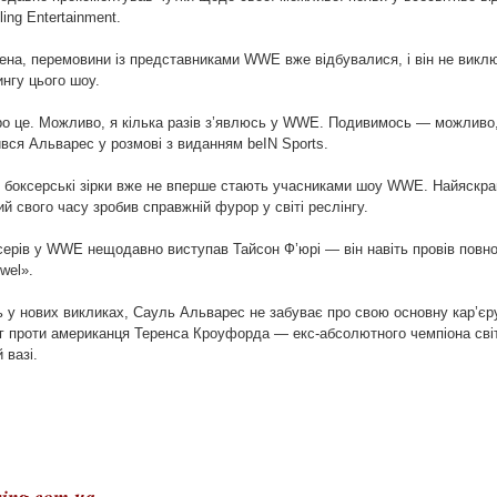
ling Entertainment.
на, перемовини із представниками WWE вже відбувалися, і він не викл
ингу цього шоу.
ро це. Можливо, я кілька разів з’явлюсь у WWE. Подивимось — можливо
вся Альварес у розмові з виданням beIN Sports.
о боксерські зірки вже не вперше стають учасниками шоу WWE. Найяскр
й свого часу зробив справжній фурор у світі реслінгу.
ерів у WWE нещодавно виступав Тайсон Ф’юрі — він навіть провів повно
wel».
ь у нових викликах, Сауль Альварес не забуває про свою основну кар’єр
нг проти американця Теренса Кроуфорда — екс-абсолютного чемпіона світ
 вазі.
ing.com.ua