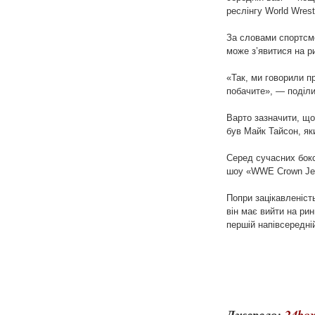
реслінгу World Wrest
За словами спортсме
може з’явитися на р
«Так, ми говорили п
побачите», — поділи
Варто зазначити, щ
був Майк Тайсон, яки
Серед сучасних бокс
шоу «WWE Crown Je
Попри зацікавленіст
він має вийти на ри
першій напівсередній
Джерело:
24box