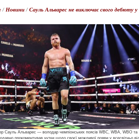
a
/
Новини
/
Сауль Альварес не виключає свого дебюту 
ер Сауль Альварес — володар чемпіонських поясів WBC, WBA, WBO та I
одавно прокоментував чутки щодо своєї можливої появи у всесвітньо відо