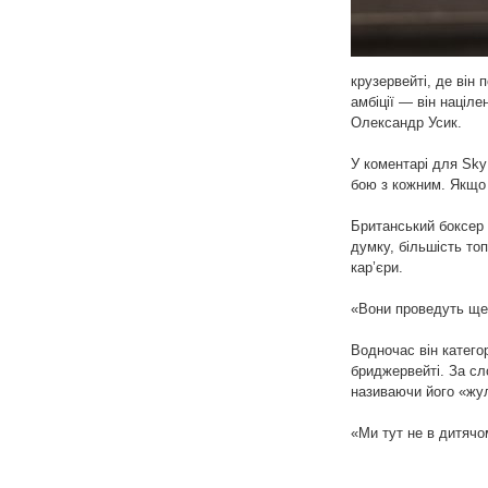
крузервейті, де він
амбіції — він націл
Олександр Усик.
У коментарі для Sky 
бою з кожним. Якщо н
Британський боксер 
думку, більшість то
кар’єри.
«Вони проведуть ще 
Водночас він катего
бриджервейті. За сло
називаючи його «жу
«Ми тут не в дитячо