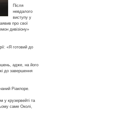
Після
невдалого
виступу у
заявив про свої
емон дивізіону»
ії: «Я готовий до
шень, адже, на його
ькі до завершення
наний Ріакпоре.
м у крузервейті та
цьому саме Околі,