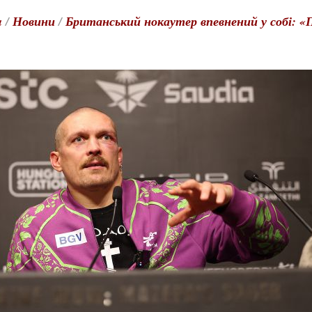
a
/
Новини
/
Британський нокаутер впевнений у собі: «