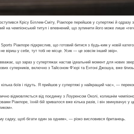
 поступився Крісу Біллем-Сміту, Ріакпоре перейшов у супертяжі й одразу 
ений на чемпіонський титул і впевнений, що зупинити його може лише «гег
Sports Ріакпоре підкреслив, що готовий битися з будь-ким у новій категор
е віриш у себе, тут тобі не місце. Усик — це зовсім інший звір».
вважає, що зараз у супертяжах настав ідеальний момент для нових звер
пових суперників, включно з Тайсоном Ф’юрі та Ентоні Джошуа, вже близ
кілька боїв і підуть. Я прийшов у супертяжі у найкращий час», — переко
рично відмовляється від поєдинку з Лоуренсом Околі, колишнім чемпіоно
вами Ріакпоре, їхній бій зривалося вже кілька разів, і він звинувачує у 
ликом».
му садку, щоб бігати один за одним», — різко висловився британець.