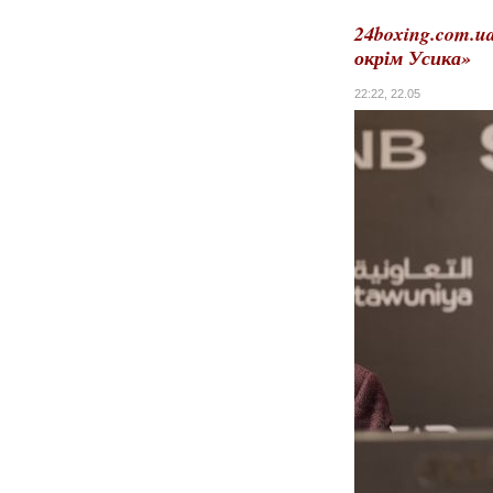
24boxing.com.u
окрім Усика»
22:22, 22.05