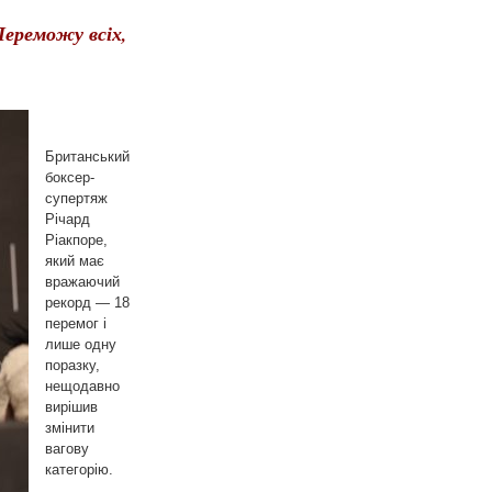
Переможу всіх,
Британський
боксер-
супертяж
Річард
Ріакпоре,
який має
вражаючий
рекорд — 18
перемог і
лише одну
поразку,
нещодавно
вирішив
змінити
вагову
категорію.