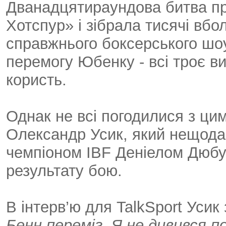
Дванадцятираундова битва пр
Хотспур» і зібрала тисячі вбол
справжнього боксерського шо
перемогу Юбенку - всі троє в
користь.
Однак не всі погодилися з ци
Олександр Усик, який нещодав
чемпіоном IBF Деніелом Дюбу
результату бою.
В інтерв’ю для TalkSport Усик 
Бенн переміг. Я не дивився п