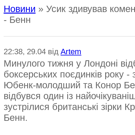
Новини
» Усик здивував коме
- Бенн
22:38, 29.04 від
Artem
Минулого тижня у Лондоні від
боксерських поєдинків року - 
Юбенк-молодший та Конор Бен
відбувся один із найочікувані
зустрілися британські зірки 
Бенн.