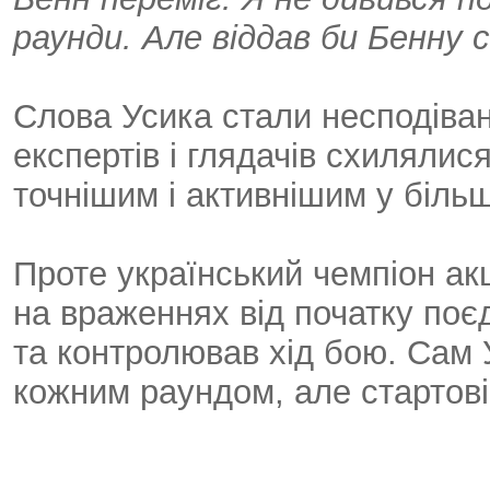
раунди. Але віддав би Бенну 
Слова Усика стали несподіван
експертів і глядачів схиляли
точнішим і активнішим у більш
Проте український чемпіон ак
на враженнях від початку поє
та контролював хід бою. Сам 
кожним раундом, але стартові