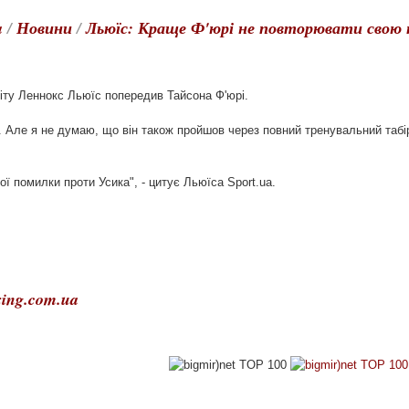
a
/
Новини
/
Льюїс: Краще Ф'юрі не повторювати свою 
іту Леннокс Льюїс попередив Тайсона Ф'юрі.
ю. Але я не думаю, що він також пройшов через повний тренувальний табі
ї помилки проти Усика", - цитує Льюїса Sport.ua.
ing.com.ua