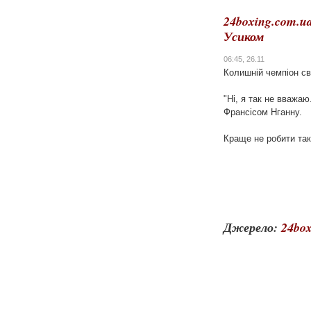
24boxing.com.u
Усиком
06:45, 26.11
Колишній чемпіон св
"Ні, я так не вважа
Франсісом Нганну.
Краще не робити тако
Джерело:
24box