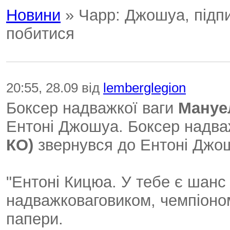
Новини
» Чарр: Джошуа, підпи
побитися
20:55, 28.09 від
lemberglegion
Боксер надважкої ваги
Мануел
Ентоні Джошуа. Боксер надва
КО)
звернувся до Ентоні Джо
"Ентоні Кицюа. У тебе є шан
надважковаговиком, чемпіон
папери.