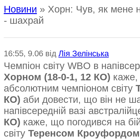
Новини
» Хорн: Чув, як мене 
- шахрай
16:55, 9.06 від
Лія Зелінська
Чемпіон світу WBO в напівсер
Хорном (18-0-1, 12 КО)
каже, 
абсолютним чемпіоном світу
КО)
аби довести, що він не ш
напівсередній вазі австралій
КО)
каже, що погодився на бі
світу
Теренсом Кроуфордом (