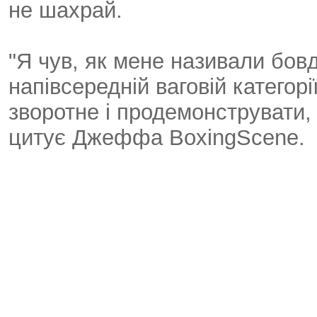
не шахрай.
"Я чув, як мене називали бов
напівсередній ваговій категорі
зворотне і продемонструвати,
цитує Джеффа ВoxingScene.