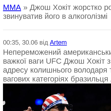
ММА
» Джош Хокіт жорстко р
звинуватив його в алкоголізмі
00:35, 30.06 від
Artem
Непереможений американський
важкої ваги UFC Джош Хокіт з
адресу колишнього володаря т
вагових категоріях бразильця