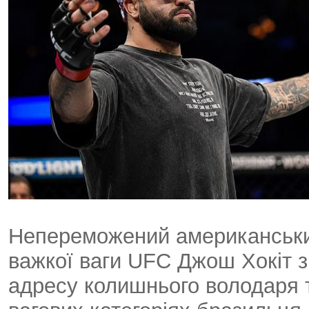
Непереможений американський
важкої ваги UFC Джош Хокіт з
адресу колишнього володаря т