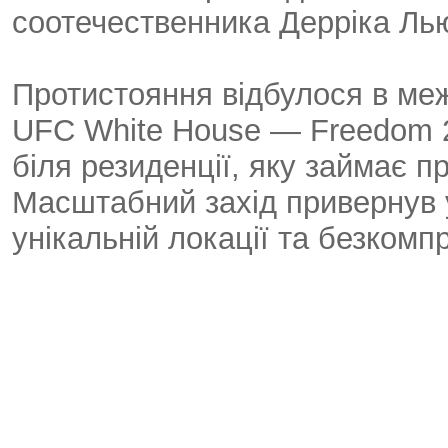
соотечественника Дерріка Лью
Протистояння відбулося в меж
UFC White House — Freedom 2
біля резиденції, яку займає 
Масштабний захід привернув у
унікальній локації та безком