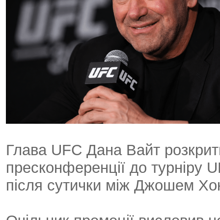
Глава UFC Дана Вайт розкрити
пресконференції до турніру 
після сутички між Джошем Хок