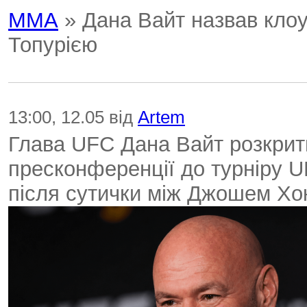
ММА
» Дана Вайт назвав клоу
Топурією
13:00, 12.05 від
Artem
Глава UFC Дана Вайт розкрити
пресконференції до турніру 
після сутички між Джошем Хок