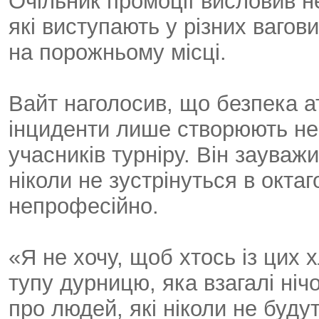
Очільник промоції висловив 
які виступають у різних вагов
на порожньому місці.
Вайт наголосив, що безпека ат
інциденти лише створюють неп
учасників турніру. Він зауваж
ніколи не зустрінуться в октаг
непрофесійно.
«Я не хочу, щоб хтось із цих 
тупу дурницю, яка взагалі ніч
про людей, які ніколи не буду