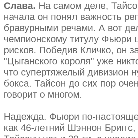
Слава.
На самом деле, Тайсо
начала он понял важность ре
бравурными речами. А вот дел
чемпионскому титулу Фьюри 
рисков. Победив Кличко, он з
"Цыганского короля" уже никт
что супертяжелый дивизион н
бокса. Тайсон до сих пор оче
говорит о многом.
Надежда. Фьюри по-настоящем
как 46-летний Шэннон Бриггс,