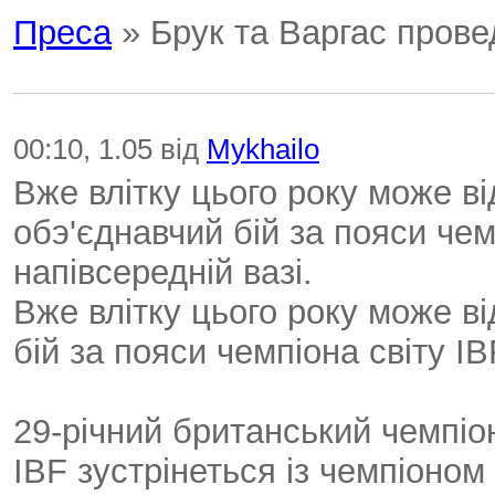
Преса
» Брук та Варгас прове
00:10, 1.05 від
Mykhailo
Вже влітку цього року може в
обэ'єднавчий бій за пояси чем
напівсередній вазі.
Вже влітку цього року може в
бій за пояси чемпіона світу I
29-річний британський чемпі
IBF зустрінеться із чемпіоном