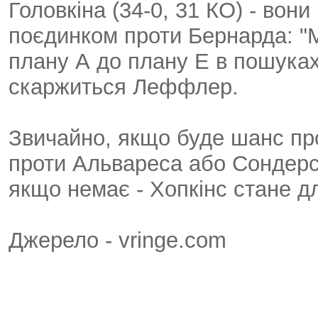
Головкіна (34-0, 31 КО) - вони
поєдинком проти Бернарда: "М
плану А до плану Е в пошуках
скаржиться Леффлер.
Звичайно, якщо буде шанс про
проти Альвареса або Сондерс
якщо немає - Хопкінс стане дл
Джерело - vringe.com