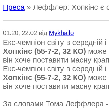
Преса
» Леффлер: Хопкінс є о
01:20, 22.02 від
Mykhailo
Екс-чемпіон світу в середній і
Хопкінс (55-7-2, 32 КО)
може 
він хоче поставити масну крапк
Екс-чемпіон світу в середній і
Хопкінс (55-7-2, 32 КО)
може 
він хоче поставити масну крапк
За словами Тома Леффлера - 