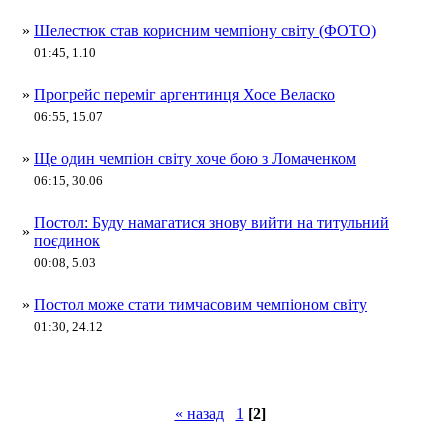
»
Шелестюк став корисним чемпіону світу (ФОТО)
01:45, 1.10
»
Прогрейс переміг аргентинця Хосе Веласко
06:55, 15.07
»
Ще один чемпіон світу хоче бою з Ломаченком
06:15, 30.06
Постол: Буду намагатися знову вийти на титульний
»
поєдинок
00:08, 5.03
»
Постол може стати тимчасовим чемпіоном світу
01:30, 24.12
« назад
1
[2]