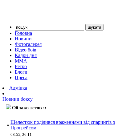
Головна
Новини
Фотогалерея
Відео боїв
Кадри дня
ММА
Ретро
Блоги
Преса
Адмінка
Новини боксу
Облако тегов ::
реджіс Прогрейс
Шелестюк поділився враженнями від спарингів з
»
Прогрейсом
08:55, 26.11