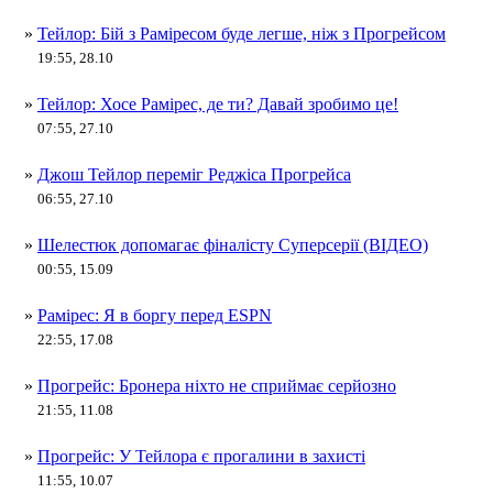
»
Тейлор: Бій з Раміресом буде легше, ніж з Прогрейсом
19:55, 28.10
»
Тейлор: Хосе Рамірес, де ти? Давай зробимо це!
07:55, 27.10
»
Джош Тейлор переміг Реджіса Прогрейса
06:55, 27.10
»
Шелестюк допомагає фіналісту Суперсерії (ВІДЕО)
00:55, 15.09
»
Рамірес: Я в боргу перед ESPN
22:55, 17.08
»
Прогрейс: Бронера ніхто не сприймає серйозно
21:55, 11.08
»
Прогрейс: У Тейлора є прогалини в захисті
11:55, 10.07