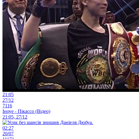
21:05
27/12
7116
Іноуе - Пікассо (Відео)
21:05, 27/12
02:27
20/07