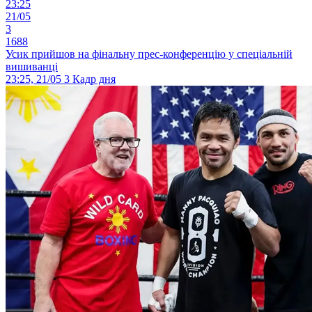
23:25
21/05
3
1688
Усик прийшов на фінальну прес-конференцію у спеціальній
вишиванці
23:25, 21/05
3
Кадр дня