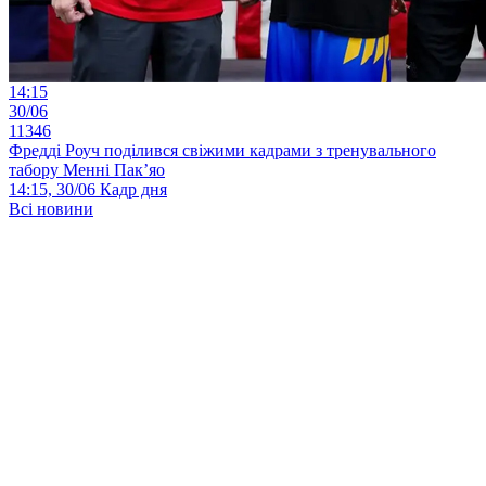
14:15
30/06
11346
Фредді Роуч поділився свіжими кадрами з тренувального
табору Менні Пак’яо
14:15, 30/06
Кадр дня
Всі новини