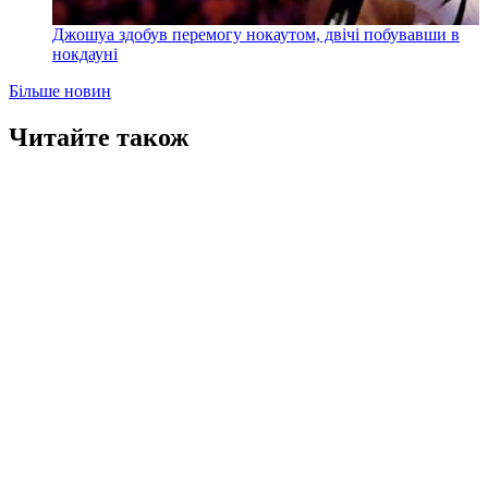
Джошуа здобув перемогу нокаутом, двічі побувавши в
нокдауні
Більше новин
Читайте також