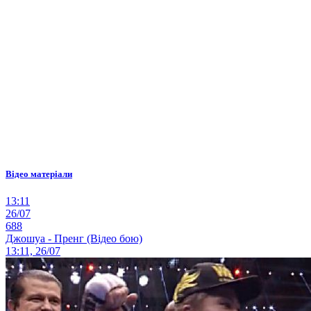
Відео матеріали
13:11
26/07
688
Джошуа - Пренг (Відео бою)
13:11, 26/07