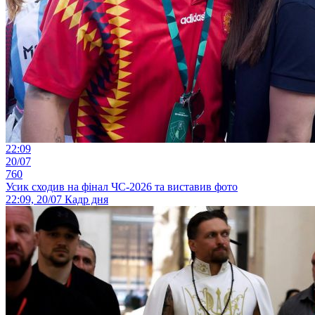
22:09
20/07
760
Усик сходив на фінал ЧС-2026 та виставив фото
22:09, 20/07
Кадр дня