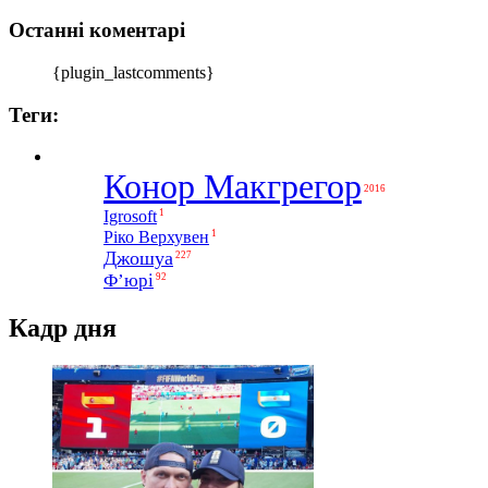
Останні коментарі
{plugin_lastcomments}
Теги:
Конор Макгрегор
2016
1
Igrosoft
1
Ріко Верхувен
Джошуа
227
Ф’юрі
92
Кадр дня