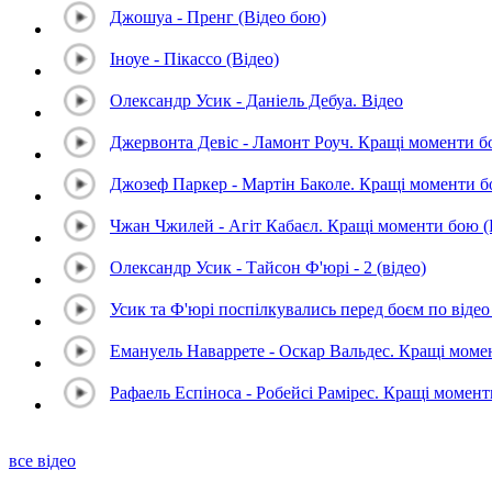
Джошуа - Пренг (Відео бою)
Іноуе - Пікассо (Відео)
Олександр Усик - Даніель Дебуа. Відео
Джервонта Девіс - Ламонт Роуч. Кращі моменти 
Джозеф Паркер - Мартін Баколе. Кращі моменти 
Чжан Чжилей - Агіт Кабаєл. Кращі моменти бою 
Олександр Усик - Тайсон Ф'юрі - 2 (відео)
Усик та Ф'юрі поспілкувались перед боєм по відео 
Емануель Наваррете - Оскар Вальдес. Кращі мом
Рафаель Еспіноса - Робейсі Рамірес. Кращі момен
все відео