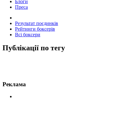
Блоги
Преса
Результат поєдинків
Рейтинги боксерів
Всі боксери
Публікації по тегу
Новини по конлан
Реклама