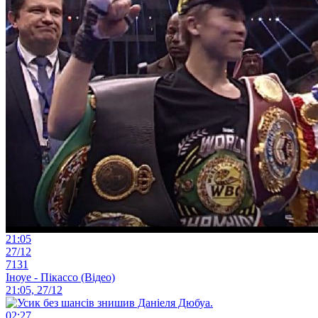
21:05
27/12
7131
Іноуе - Пікассо (Відео)
21:05, 27/12
02:27