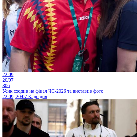
22:09
20/07
806
Усик сходив на фінал ЧС-2026 та виставив фото
22:09, 20/07
Кадр дня