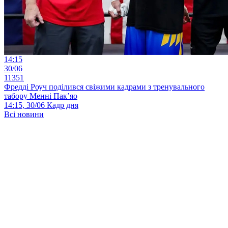
14:15
30/06
11351
Фредді Роуч поділився свіжими кадрами з тренувального
табору Менні Пак’яо
14:15, 30/06
Кадр дня
Всі новини