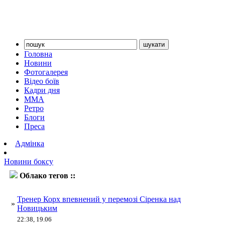
Головна
Новини
Фотогалерея
Відео боїв
Кадри дня
ММА
Ретро
Блоги
Преса
Адмінка
Новини боксу
Облако тегов ::
Новицький
Тренер Корх впевнений у перемозі Сіренка над
»
Новицьким
22:38, 19.06