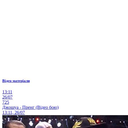
Відео матеріали
13:11
26/07
725
Джошуа - Пренг (Відео бою)
13:11, 26/07