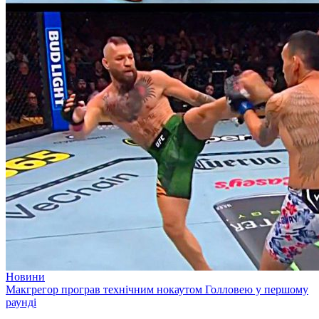
Новини
Макгрегор програв технічним нокаутом Голловею у першому
раунді