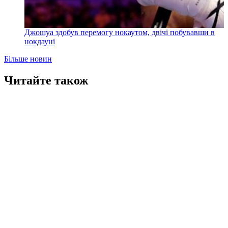
Джошуа здобув перемогу нокаутом, двічі побувавши в
нокдауні
Більше новин
Читайте також