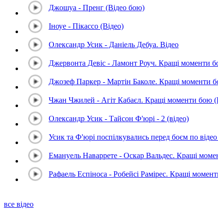
Джошуа - Пренг (Відео бою)
Іноуе - Пікассо (Відео)
Олександр Усик - Даніель Дебуа. Відео
Джервонта Девіс - Ламонт Роуч. Кращі моменти 
Джозеф Паркер - Мартін Баколе. Кращі моменти 
Чжан Чжилей - Агіт Кабаєл. Кращі моменти бою 
Олександр Усик - Тайсон Ф'юрі - 2 (відео)
Усик та Ф'юрі поспілкувались перед боєм по відео 
Емануель Наваррете - Оскар Вальдес. Кращі мом
Рафаель Еспіноса - Робейсі Рамірес. Кращі момен
все відео