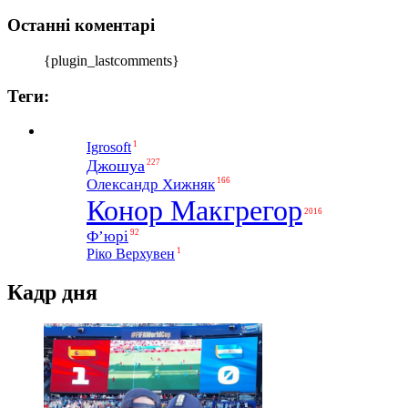
Останні коментарі
{plugin_lastcomments}
Теги:
1
Igrosoft
Джошуа
227
Олександр Хижняк
166
Конор Макгрегор
2016
Ф’юрі
92
1
Ріко Верхувен
Кадр дня