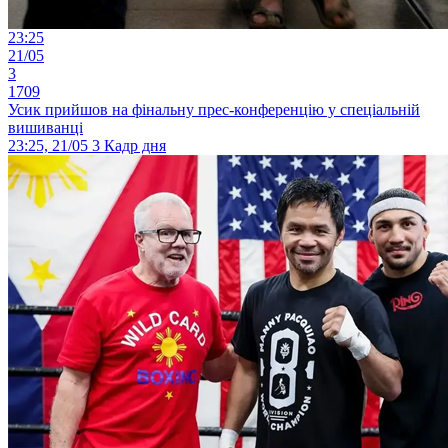
23:25
21/05
3
1709
Усик прийшов на фінальну прес-конференцію у спеціальній
вишиванці
23:25, 21/05
3
Кадр дня