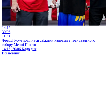
14:15
30/06
11356
Фредді Роуч поділився свіжими кадрами з тренувального
табору Менні Пак’яо
14:15, 30/06
Кадр дня
Всі новини