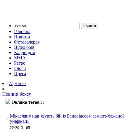
Головна
Новини
Фотогалерея
Відео боїв
Кадри дня
ММА
Ретро
Блоги
Преса
Адмінка
Новини боксу
Облако тегов ::
Мікаелян
Мікаеляну нав’язують бій із Бенавідесом замість бажаної
»
уніфікації
22:20, 31.05