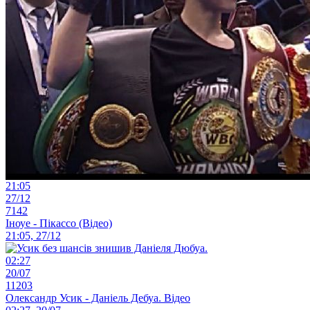
21:05
27/12
7142
Іноуе - Пікассо (Відео)
21:05, 27/12
02:27
20/07
11203
Олександр Усик - Даніель Дебуа. Відео