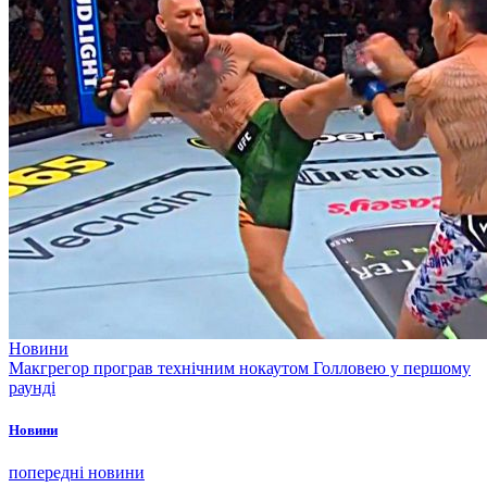
Новини
Макгрегор програв технічним нокаутом Голловею у першому
раунді
Новини
попередні новини