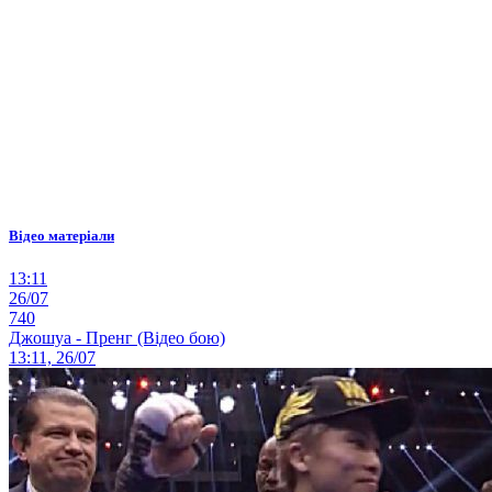
Відео матеріали
13:11
26/07
740
Джошуа - Пренг (Відео бою)
13:11, 26/07