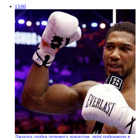
13:00
Джошуа здобув перемогу нокаутом, двічі побувавши в