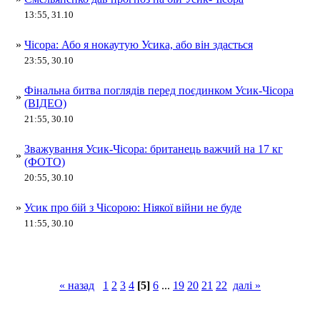
13:55, 31.10
»
Чісора: Або я нокаутую Усика, або він здасться
23:55, 30.10
Фінальна битва поглядів перед поєдинком Усик-Чісора
»
(ВІДЕО)
21:55, 30.10
Зважування Усик-Чісора: британець важчий на 17 кг
»
(ФОТО)
20:55, 30.10
»
Усик про бій з Чісорою: Ніякої війни не буде
11:55, 30.10
« назад
1
2
3
4
[5]
6
...
19
20
21
22
далі »