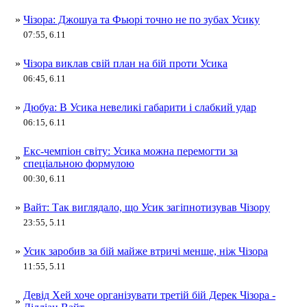
»
Чізора: Джошуа та Фьюрі точно не по зубах Усику
07:55, 6.11
»
Чізора виклав свій план на бій проти Усика
06:45, 6.11
»
Дюбуа: В Усика невеликі габарити і слабкий удар
06:15, 6.11
Екс-чемпіон світу: Усика можна перемогти за
»
спеціальною формулою
00:30, 6.11
»
Вайт: Так виглядало, що Усик загіпнотизував Чізору
23:55, 5.11
»
Усик заробив за бій майже втричі менше, ніж Чізора
11:55, 5.11
Девід Хей хоче організувати третій бій Дерек Чізора -
»