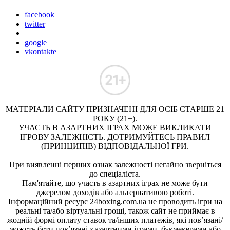
facebook
twitter
google
vkontakte
МАТЕРІАЛИ САЙТУ ПРИЗНАЧЕНІ ДЛЯ ОСІБ СТАРШЕ 21
РОКУ (21+).
УЧАСТЬ В АЗАРТНИХ ІГРАХ МОЖЕ ВИКЛИКАТИ
ІГРОВУ ЗАЛЕЖНІСТЬ. ДОТРИМУЙТЕСЬ ПРАВИЛ
(ПРИНЦИПІВ) ВІДПОВІДАЛЬНОЇ ГРИ.
При виявленні перших ознак залежності негайно зверніться
до спеціаліста.
Пам'ятайте, що участь в азартних іграх не може бути
джерелом доходів або альтернативою роботі.
Інформаційний ресурс 24boxing.com.ua не проводить ігри на
реальні та/або віртуальні гроші, також сайт не приймає в
жодній формі оплату ставок та/інших платежів, які пов’язані/
можуть бути пов’язані з азартними іграми, букмекерами або