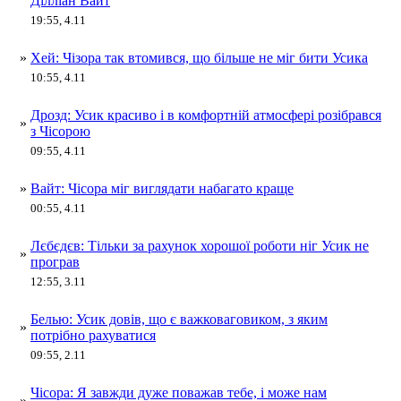
Ділліан Вайт
19:55, 4.11
»
Хей: Чізора так втомився, що більше не міг бити Усика
10:55, 4.11
Дрозд: Усик красиво і в комфортній атмосфері розібрався
»
з Чісорою
09:55, 4.11
»
Вайт: Чісора міг виглядати набагато краще
00:55, 4.11
Лєбєдєв: Тільки за рахунок хорошої роботи ніг Усик не
»
програв
12:55, 3.11
Белью: Усик довів, що є важковаговиком, з яким
»
потрібно рахуватися
09:55, 2.11
Чісора: Я завжди дуже поважав тебе, і може нам
»