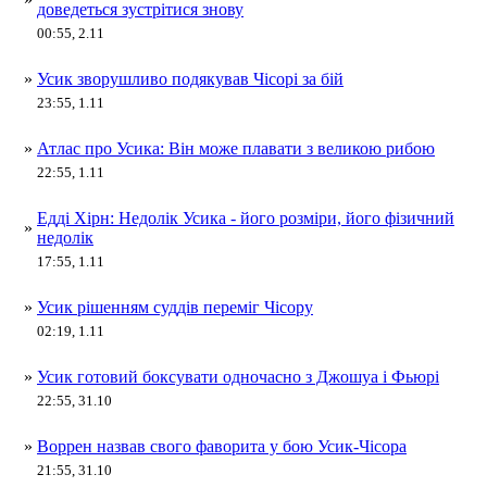
доведеться зустрітися знову
00:55, 2.11
»
Усик зворушливо подякував Чісорі за бій
23:55, 1.11
»
Атлас про Усика: Він може плавати з великою рибою
22:55, 1.11
Едді Хірн: Недолік Усика - його розміри, його фізичний
»
недолік
17:55, 1.11
»
Усик рішенням суддів переміг Чісору
02:19, 1.11
»
Усик готовий боксувати одночасно з Джошуа і Фьюрі
22:55, 31.10
»
Воррен назвав свого фаворита у бою Усик-Чісора
21:55, 31.10