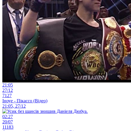
21:05
27/12
7127
Іноуе - Пікассо (Відео)
21:05, 27/12
02:27
20/07
11183