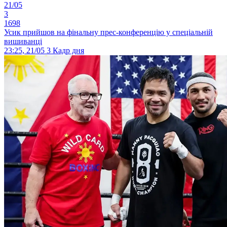
21/05
3
1698
Усик прийшов на фінальну прес-конференцію у спеціальній
вишиванці
23:25, 21/05
3
Кадр дня