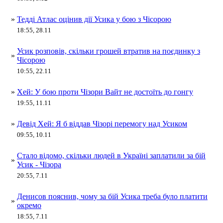
»
Тедді Атлас оцінив дії Усика у бою з Чісорою
18:55, 28.11
Усик розповів, скільки грошей втратив на поєдинку з
»
Чісорою
10:55, 22.11
»
Хей: У бою проти Чізори Вайт не достоїть до гонгу
19:55, 11.11
»
Девід Хей: Я б віддав Чізорі перемогу над Усиком
09:55, 10.11
Стало відомо, скільки людей в Україні заплатили за бій
»
Усик - Чізора
20:55, 7.11
Денисов пояснив, чому за бій Усика треба було платити
»
окремо
18:55, 7.11