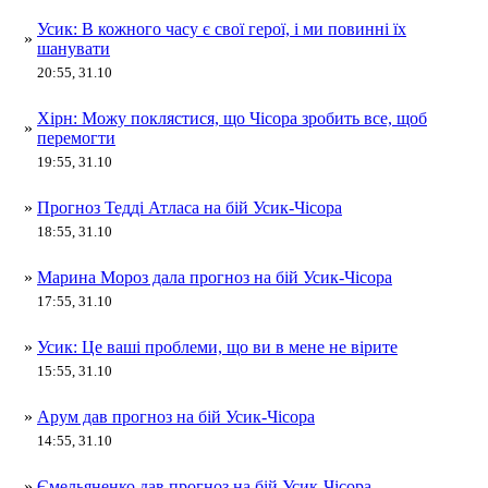
Усик: В кожного часу є свої герої, і ми повинні їх
»
шанувати
20:55, 31.10
Хірн: Можу поклястися, що Чісора зробить все, щоб
»
перемогти
19:55, 31.10
»
Прогноз Тедді Атласа на бій Усик-Чісора
18:55, 31.10
»
Марина Мороз дала прогноз на бій Усик-Чісора
17:55, 31.10
»
Усик: Це ваші проблеми, що ви в мене не вірите
15:55, 31.10
»
Арум дав прогноз на бій Усик-Чісора
14:55, 31.10
»
Ємельяненко дав прогноз на бій Усик-Чісора