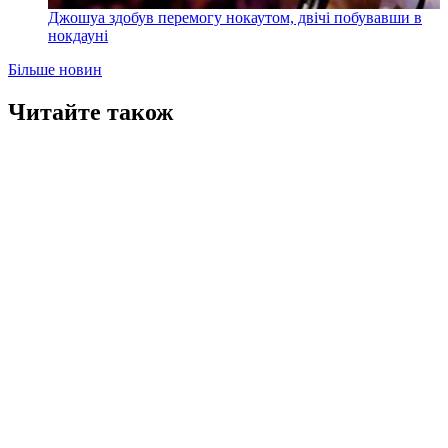
Джошуа здобув перемогу нокаутом, двічі побувавши в
нокдауні
Більше новин
Читайте також