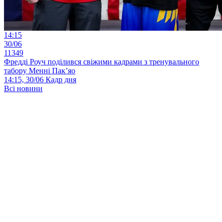
14:15
30/06
11349
Фредді Роуч поділився свіжими кадрами з тренувального
табору Менні Пак’яо
14:15, 30/06
Кадр дня
Всі новини