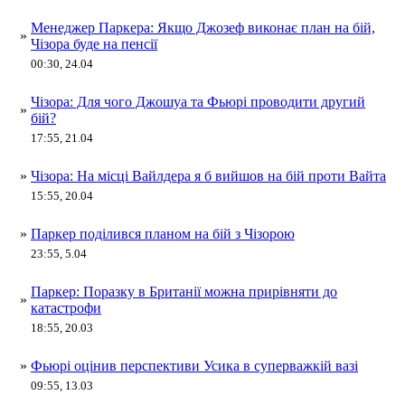
Менеджер Паркера: Якщо Джозеф виконає план на бій,
»
Чізора буде на пенсії
00:30, 24.04
Чізора: Для чого Джошуа та Фьюрі проводити другий
»
бій?
17:55, 21.04
»
Чізора: На місці Вайлдера я б вийшов на бій проти Вайта
15:55, 20.04
»
Паркер поділився планом на бій з Чізорою
23:55, 5.04
Паркер: Поразку в Британії можна прирівняти до
»
катастрофи
18:55, 20.03
»
Фьюрі оцінив перспективи Усика в суперважкій вазі
09:55, 13.03