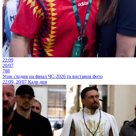
22:09
20/07
788
Усик сходив на фінал ЧС-2026 та виставив фото
22:09, 20/07
Кадр дня