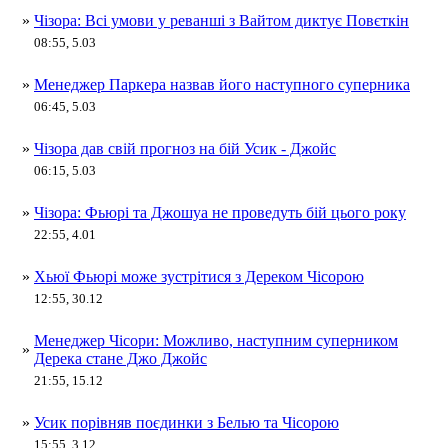
»
Чізора: Всі умови у реванші з Вайтом диктує Повєткін
08:55, 5.03
»
Менеджер Паркера назвав його наступного суперника
06:45, 5.03
»
Чізора дав свій прогноз на бій Усик - Джойс
06:15, 5.03
»
Чізора: Фьюрі та Джошуа не проведуть бій цього року
22:55, 4.01
»
Хьюї Фьюрі може зустрітися з Дереком Чісорою
12:55, 30.12
Менеджер Чісори: Можливо, наступним суперником
»
Дерека стане Джо Джойс
21:55, 15.12
»
Усик порівняв поєдинки з Белью та Чісорою
15:55, 3.12