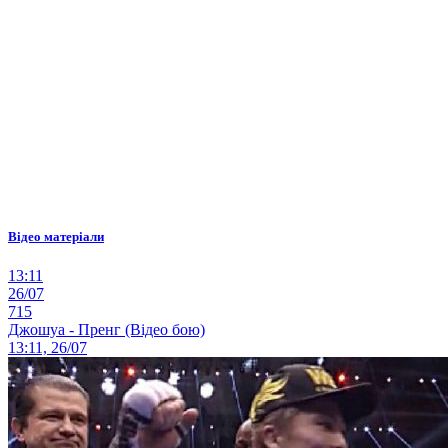
Відео матеріали
13:11
26/07
715
Джошуа - Пренг (Відео бою)
13:11, 26/07