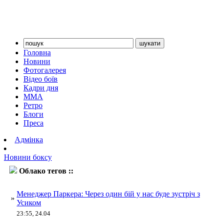
Головна
Новини
Фотогалерея
Відео боїв
Кадри дня
ММА
Ретро
Блоги
Преса
Адмінка
Новини боксу
Облако тегов ::
Дерек Чізора
Менеджер Паркера: Через один бій у нас буде зустріч з
»
Усиком
23:55, 24.04