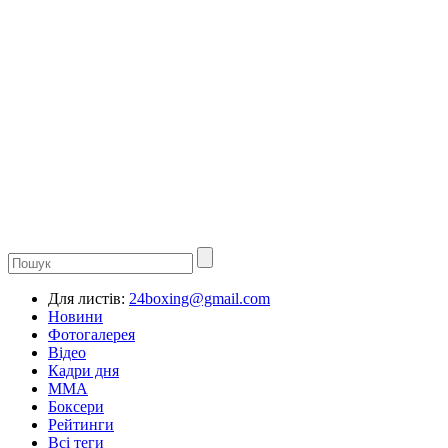
Для листів:
24boxing@gmail.com
Новини
Фотогалерея
Відео
Кадри дня
ММА
Боксери
Рейтинги
Всі теги