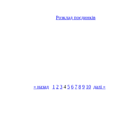
Розклад поєдинків
« назад
1
2
3
4
5
6
7
8
9
10
далі »