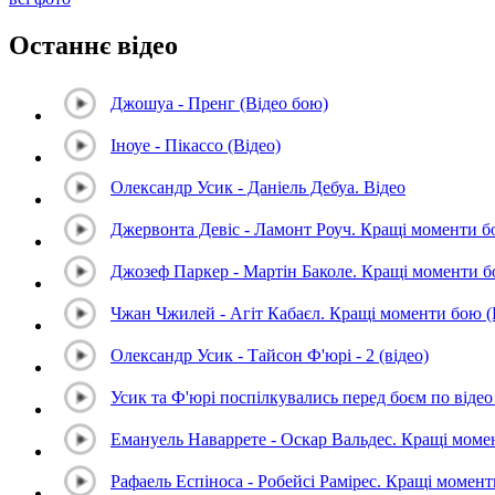
Останнє відео
Джошуа - Пренг (Відео бою)
Іноуе - Пікассо (Відео)
Олександр Усик - Даніель Дебуа. Відео
Джервонта Девіс - Ламонт Роуч. Кращі моменти 
Джозеф Паркер - Мартін Баколе. Кращі моменти 
Чжан Чжилей - Агіт Кабаєл. Кращі моменти бою 
Олександр Усик - Тайсон Ф'юрі - 2 (відео)
Усик та Ф'юрі поспілкувались перед боєм по відео 
Емануель Наваррете - Оскар Вальдес. Кращі мом
Рафаель Еспіноса - Робейсі Рамірес. Кращі момен