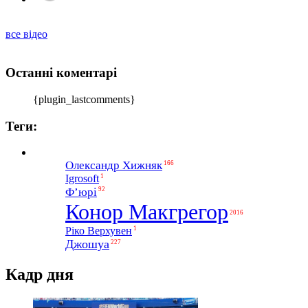
все відео
Останні коментарі
{plugin_lastcomments}
Теги:
Олександр Хижняк
166
1
Igrosoft
Ф’юрі
92
Конор Макгрегор
2016
1
Ріко Верхувен
Джошуа
227
Кадр дня