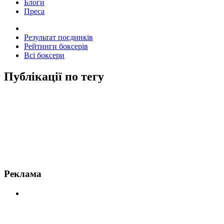
Блоги
Преса
Результат поєдинків
Рейтинги боксерів
Всі боксери
Публікації по тегу
Новини по Денні Гарсія
Реклама