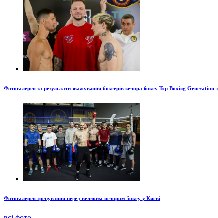
Фотогалерея та результати зважування боксерів вечора боксу Top Boxing Generation 
Фотогалерея тренування перед великим вечором боксу у Києві
всі фото