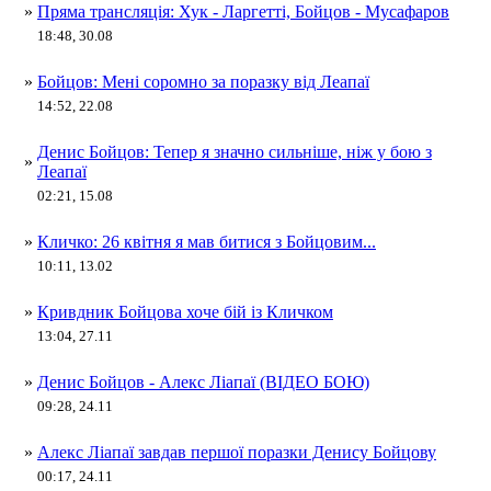
»
Пряма трансляція: Хук - Ларгетті, Бойцов - Мусафаров
18:48, 30.08
»
Бойцов: Мені соромно за поразку від Леапаї
14:52, 22.08
Денис Бойцов: Тепер я значно сильніше, ніж у бою з
»
Леапаї
02:21, 15.08
»
Кличко: 26 квітня я мав битися з Бойцовим...
10:11, 13.02
»
Кривдник Бойцова хоче бій із Кличком
13:04, 27.11
»
Денис Бойцов - Алекс Ліапаї (ВІДЕО БОЮ)
09:28, 24.11
»
Алекс Ліапаї завдав першої поразки Денису Бойцову
00:17, 24.11