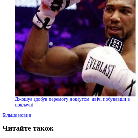
Джошуа здобув перемогу нокаутом, двічі побувавши в
нокдауні
Більше новин
Читайте також