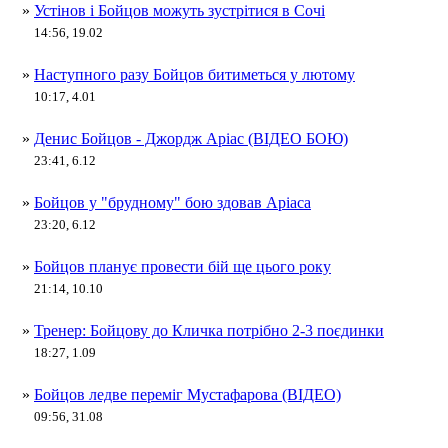
»
Устінов і Бойцов можуть зустрітися в Сочі
14:56, 19.02
»
Наступного разу Бойцов битиметься у лютому
10:17, 4.01
»
Денис Бойцов - Джордж Аріас (ВІДЕО БОЮ)
23:41, 6.12
»
Бойцов у "брудному" бою здовав Аріаса
23:20, 6.12
»
Бойцов планує провести бій ще цього року
21:14, 10.10
»
Тренер: Бойцову до Кличка потрібно 2-3 поєдинки
18:27, 1.09
»
Бойцов ледве переміг Мустафарова (ВІДЕО)
09:56, 31.08