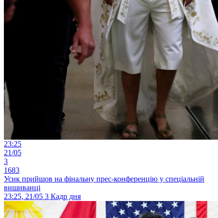
23:25
21/05
3
1683
Усик прийшов на фінальну прес-конференцію у спеціальній
вишиванці
23:25, 21/05
3
Кадр дня