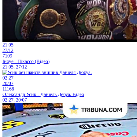
21:05
27/12
7109
Іноуе - Пікассо (Відео)
21:05, 27/12
02:27
20/07
11166
Олександр Усик - Даніель Дебуа. Відео
02:27, 20/07