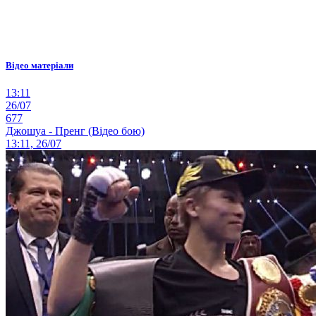
Відео матеріали
13:11
26/07
677
Джошуа - Пренг (Відео бою)
13:11, 26/07