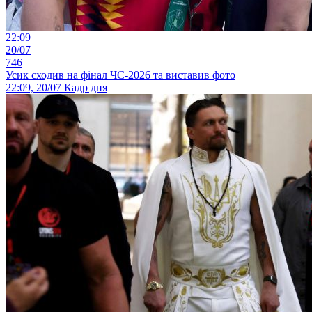
22:09
20/07
746
Усик сходив на фінал ЧС-2026 та виставив фото
22:09, 20/07
Кадр дня