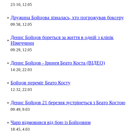
23:10, 12.05
»
Дружина Бойцова зізналась, хто погрожував боксеру
09:58, 12.05
Денис Бойцов бореться за життя в одній з клінік
»
Німеччини
09:29, 12.05
»
Денис Бойцов - Іринея Беато Коста (ВІДЕО)
14:20, 22.03
»
Бойцов переміг Беато Косту
12:32, 22.03
»
Денис Бойцов 21 березня зустрінеться з Беато Костою
09:49, 9.03
»
Чарр відмовився від бою із Бойцовим
18:45, 4.03