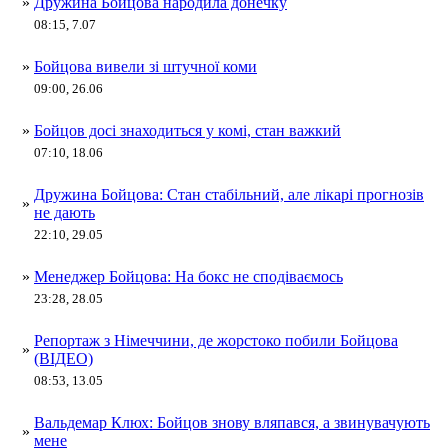
»
Дружина Бойцова народила донечку
08:15, 7.07
»
Бойцова вивели зі штучної коми
09:00, 26.06
»
Бойцов досі знаходиться у комі, стан важкий
07:10, 18.06
Дружина Бойцова: Стан стабільний, але лікарі прогнозів
»
не дають
22:10, 29.05
»
Менеджер Бойцова: На бокс не сподіваємось
23:28, 28.05
Репортаж з Німеччини, де жорстоко побили Бойцова
»
(ВІДЕО)
08:53, 13.05
Вальдемар Клюх: Бойцов знову вляпався, а звинувачують
»
мене