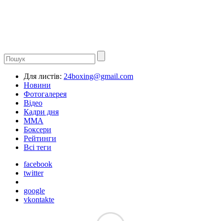
Для листів:
24boxing@gmail.com
Новини
Фотогалерея
Відео
Кадри дня
ММА
Боксери
Рейтинги
Всі теги
facebook
twitter
google
vkontakte