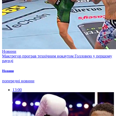
Новини
Макгрегор програв технічним нокаутом Голловею у першому
раунді
Новини
попередні новини
13:00