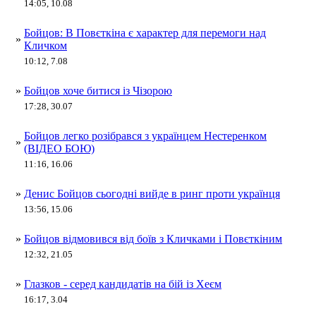
14:05, 10.08
Бойцов: В Повєткіна є характер для перемоги над
»
Кличком
10:12, 7.08
»
Бойцов хоче битися із Чізорою
17:28, 30.07
Бойцов легко розібрався з українцем Нестеренком
»
(ВІДЕО БОЮ)
11:16, 16.06
»
Денис Бойцов сьогодні вийде в ринг проти українця
13:56, 15.06
»
Бойцов відмовився від боїв з Кличками і Повєткіним
12:32, 21.05
»
Глазков - серед кандидатів на бій із Хеєм
16:17, 3.04