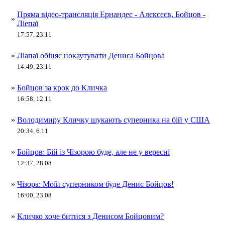
Пряма відео-трансляція Ернандес - Алєксєєв, Бойцов -
»
Ліепаї
17:57, 23.11
»
Ліапаї обіцяє нокаутувати Дениса Бойцова
14:49, 23.11
»
Бойцов за крок до Кличка
16:58, 12.11
»
Володимиру Кличку шукають суперника на бій у США
20:34, 6.11
»
Бойцов: Бій із Чізорою буде, але не у вересні
12:37, 28.08
»
Чізора: Моїй суперником буде Денис Бойцов!
16:00, 23.08
»
Кличко хоче битися з Денисом Бойцовим?