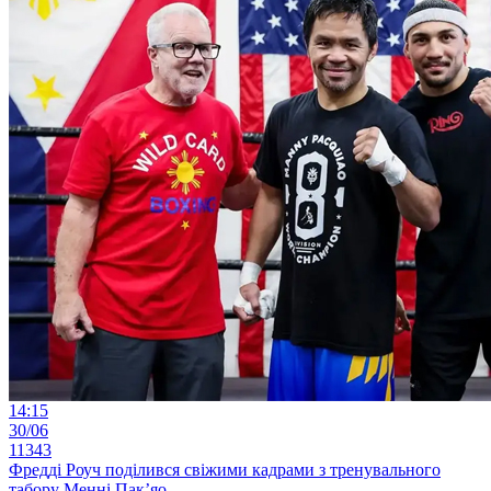
14:15
30/06
11343
Фредді Роуч поділився свіжими кадрами з тренувального
табору Менні Пак’яо