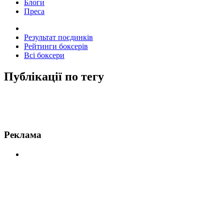
Блоги
Преса
Результат поєдинків
Рейтинги боксерів
Всі боксери
Публікації по тегу
Новини по Велш
Реклама