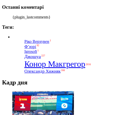
Останні коментарі
{plugin_lastcomments}
Теги:
1
Ріко Верхувен
Ф’юрі
92
1
Igrosoft
Джошуа
227
Конор Макгрегор
2016
Олександр Хижняк
166
Кадр дня