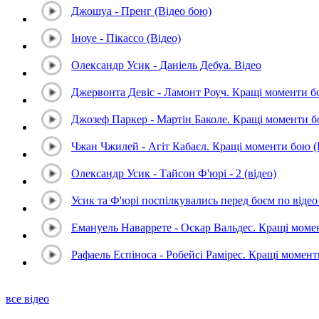
Джошуа - Пренг (Відео бою)
Іноуе - Пікассо (Відео)
Олександр Усик - Даніель Дебуа. Відео
Джервонта Девіс - Ламонт Роуч. Кращі моменти 
Джозеф Паркер - Мартін Баколе. Кращі моменти 
Чжан Чжилей - Агіт Кабаєл. Кращі моменти бою 
Олександр Усик - Тайсон Ф'юрі - 2 (відео)
Усик та Ф'юрі поспілкувались перед боєм по відео 
Емануель Наваррете - Оскар Вальдес. Кращі мом
Рафаель Еспіноса - Робейсі Рамірес. Кращі момен
все відео