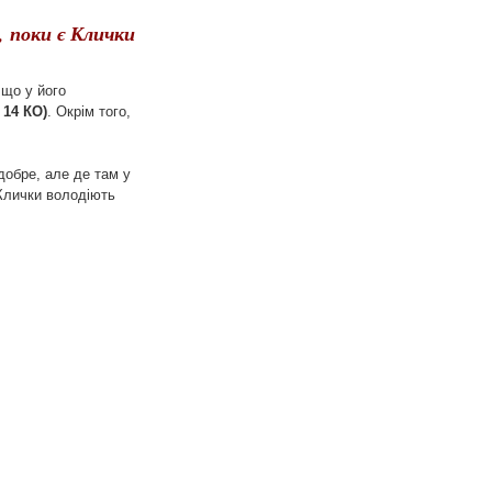
, поки є Клички
що у його
 14 КО)
. Окрім того,
 добре, але де там у
 Клички володіють