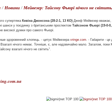
a
/
Новини
/
Мейвезер: Тайсону Фьюрі нічого не світить
ого супертяжа
Кевіна Джонсона (28-2-1, 13 КО)
Джеф Мейвезер вважає, 
ані шанси у поєдинку з британським проспектом
Тайсоном Фьюрі (19-0-0,
е високої думки про самого Фьюрі.
лише здоровенний хлопець. - цитує Мейвезера
vringe.com
. - Габарити - це
 Взагалі нічого немає. Точніше, є, але надзвичайно мало. Загалом, поки
айсону взагалі нічого не світить".
ing.com.ua