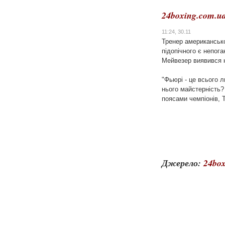
24boxing.com.u
11:24, 30.11
Тренер американськ
підопічного є непог
Мейвезер виявився н
"Фьюрі - це всього 
нього майстерність?
поясами чемпіонів, Т
Джерело:
24box