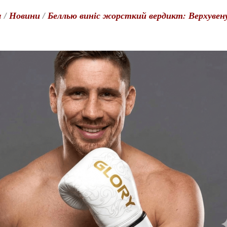
a
/
Новини
/
Беллью виніс жорсткий вердикт: Верхувен