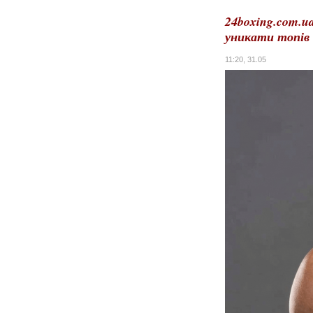
24boxing.com.u
уникати топів
11:20, 31.05