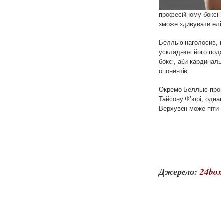
професійному боксі 
зможе здивувати елі
Беллью наголосив, щ
ускладнює його пода
боксі, аби кардина
опонентів.
Окремо Беллью прові
Тайсону Ф’юрі, одна
Верхувен може піти
Джерело:
24box