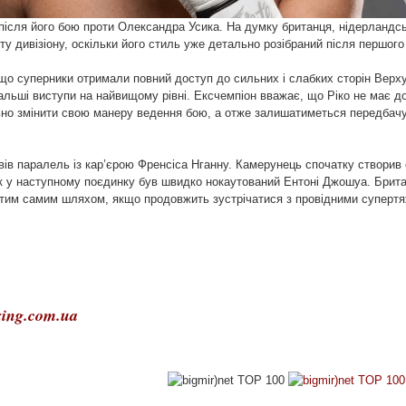
після його бою проти Олександра Усика. На думку британця, нідерландс
ту дивізіону, оскільки його стиль уже детально розібраний після першого
о суперники отримали повний доступ до сильних і слабких сторін Верх
льші виступи на найвищому рівні. Ексчемпіон вважає, що Ріко не має до
льно змінити свою манеру ведення бою, а отже залишатиметься передбач
в паралель із кар’єрою Френсіса Нганну. Камерунець спочатку створив 
к у наступному поєдинку був швидко нокаутований Ентоні Джошуа. Брит
 тим самим шляхом, якщо продовжить зустрічатися з провідними суперт
ing.com.ua