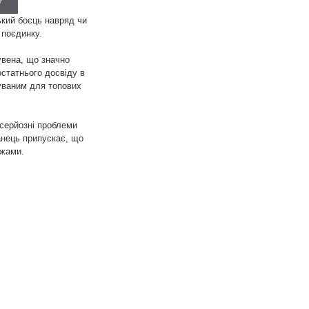
ький боєць навряд чи
 поєдинку.
увена, що значно
статнього досвіду в
уваним для топових
серйозні проблеми
анець припускає, що
яжами.