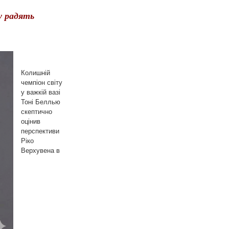
у радять
Колишній
чемпіон світу
у важкій вазі
Тоні Беллью
скептично
оцінив
перспективи
Ріко
Верхувена в