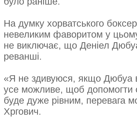
було раніше.
На думку хорватського боксе
невеликим фаворитом у цьому
не виключає, що Деніел Дюбу
реванші.
«Я не здивуюся, якщо Дюбуа 
усе можливе, щоб допомогти с
буде дуже рівним, перевага м
Хргович.