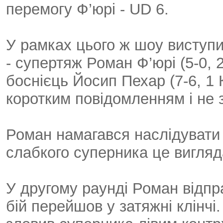
перемогу Ф’юрі - UD 6.
У рамках цього ж шоу виступ
- супертяж Роман Ф’юрі (5-0, 
боснієць Йосип Пехар (7-6, 1 
коротким повідомленням і не з
Роман намагався наслідувати 
слабкого суперника це вигляд
У другому раунді Роман відпр
бій перейшов у затяжні клінчі