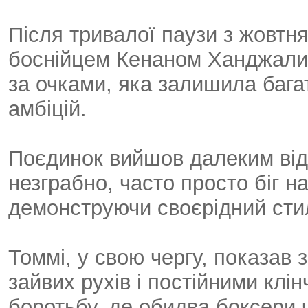
Після тривалої паузи з жовтня
боснійцем Кенаном Ханджалич
за очками, яка залишила бага
амбіцій.
Поєдинок вийшов далеким від
незграбно, часто просто біг н
демонструючи своєрідний сти
Томмі, у свою чергу, показав 
зайвих рухів і постійними клі
боротьбу, де обидва боксери 