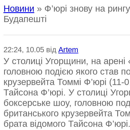
Новини
» Ф’юрі знову на ринг
Будапешті
22:24, 10.05 від
Artem
У столиці Угорщини, на арені
головною подією якого став п
крузервейта Томмі Ф’юрі (11-0
Тайсона Ф’юрі. У столиці Уго
боксерське шоу, головною под
британського крузервейта Томм
брата відомого Тайсона Ф’юрі