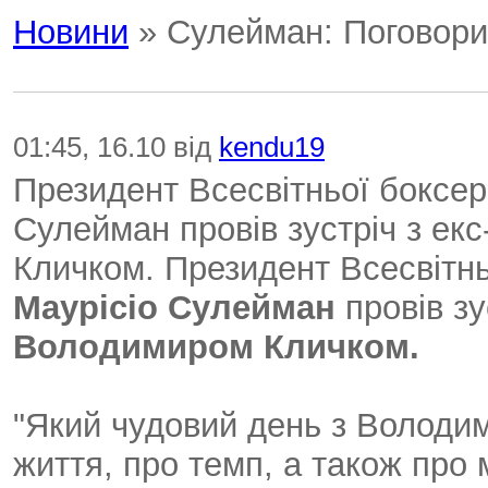
Новини
» Сулейман: Поговорил
01:45, 16.10 від
kendu19
Президент Всесвітньої боксер
Сулейман провів зустріч з ек
Кличком. Президент Всесвітнь
Маурісіо Сулейман
провів зу
Володимиром Кличком.
"Який чудовий день з Володи
життя, про темп, а також про 