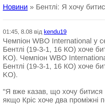
Новини
» Бентлі: Я хочу бити
01:45, 8.08 від
kendu19
Чемпіон WBO International у 
Бентлі (19-3-1, 16 КО) хоче б
KO). Чемпіон WBO Internationa
Бентлі (19-3-1, 16 КО) хоче б
KO).
"Я вже казав, що хочу битис
якщо Кріс хоче два проміжні п