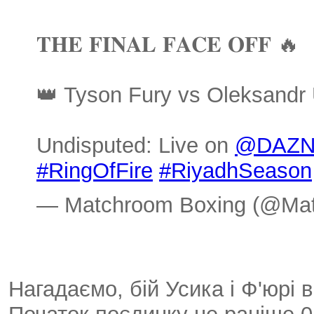
𝐓𝐇𝐄 𝐅𝐈𝐍𝐀𝐋 𝐅𝐀𝐂𝐄 𝐎𝐅𝐅 🔥
👑 Tyson Fury vs Oleksandr
Undisputed: Live on
@DAZN
#RingOfFire
#RiyadhSeason
— Matchroom Boxing (@Ma
Нагадаємо, бій Усика і Ф'юрі в