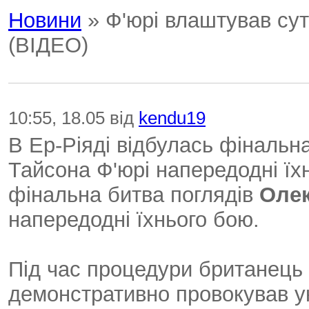
Новини
» Ф'юрі влаштував сути
(ВІДЕО)
10:55, 18.05 від
kendu19
В Ер-Ріяді відбулась фінальн
Тайсона Ф'юрі напередодні їхн
фінальна битва поглядів
Олек
напередодні їхнього бою.
Під час процедури британець в
демонстративно провокував ук